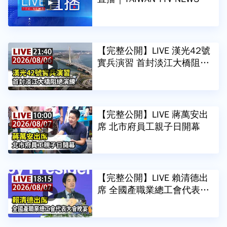
D (Live)｜台湾のTTV ニュー
スHD (生放送)｜대만 뉴스 라
이브
【完整公開】LIVE 漢光42號
實兵演習 首封淡江大橋阻絕
演練
【完整公開】LIVE 蔣萬安出
席 北市府員工親子日開幕
【完整公開】LIVE 賴清德出
席 全國產職業總工會代表大
會晚宴