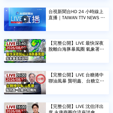
台視新聞台HD 24 小時線上
直播｜TAIWAN TTV NEWS H
D (Live)｜台湾のTTV ニュー
スHD (生放送)｜대만 뉴스 라
이브
【完整公開】LIVE 最快深夜
脫離白海豚暴風圈 氣象署最
新說明
【完整公開】LIVE 台糖捲中
聯油風暴 龔明鑫、台糖立院
備詢
【完整公開】LIVE 沈伯洋出
席 永康商圈交流座談會