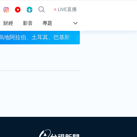
LIVE直播
財經
影音
專題
沙烏地阿拉伯、土耳其、巴基斯坦簽署共同防禦條約
今彩539頭獎開4注獎