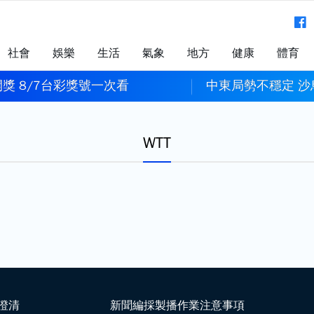
社會
娛樂
生活
氣象
地方
健康
體育
獎 8/7台彩獎號一次看
中東局勢不穩定 
WTT
澄清
新聞編採製播作業注意事項