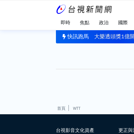
即時
焦點
政治
國際
園犯案
」揪出健康警訊！每4人就有1人需關懷
快訊跑馬
大樂透頭獎1億開
首頁
WTT
台視影音文化資產
更正與