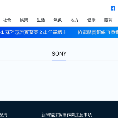
社會
娛樂
生活
氣象
地方
健康
體育
+1 蘇巧慧證實蔡英文出任競總主委
偷電纜賣銅線再買
SONY
澄清
新聞編採製播作業注意事項