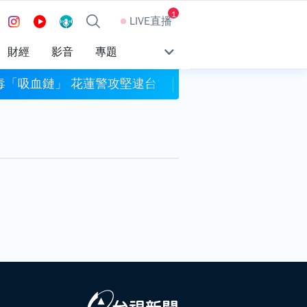
1
LIVE直播
財經
影音
專題
毒「吸血鏈」 花蓮警攻堅逮台電電纜竊盜集團
長期照顧壓垮情緒？6