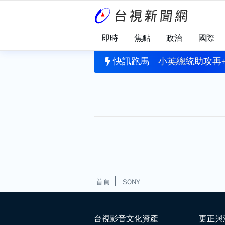
即時
焦點
政治
國際
搶鏡萌翻！總統喊成長津貼明年上路：此時不生更待何時
快訊跑馬
小英總統助攻再
首頁
SONY
台視影音文化資產
更正與