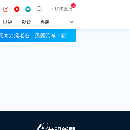
2
LIVE直播
財經
影音
專題
露面力挺老爸 孫鵬笑喊：想趕快當阿公
遠見‧天下文化創辦人