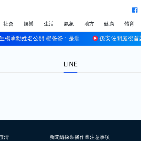
社會
娛樂
生活
氣象
地方
健康
體育
生楊承勳姓名公開 楊爸爸：是遲來正義
孫安佐開庭後首
LINE
澄清
新聞編採製播作業注意事項