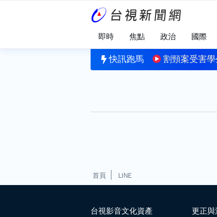
即時
焦點
政治
國際
2.3億 8/6台彩幸運獎號一次看
快訊跑馬
割頸案受害學
首頁
LINE
台視影音文化資產
更正與