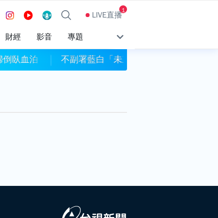
1
LIVE直播
財經
影音
專題
帳戶」？ 政院：收到三讀函文依憲法採取適當作為
嘴巴一張就痛、喀喀響