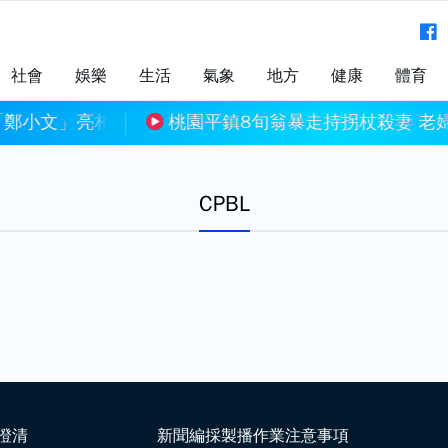
社會
娛樂
生活
氣象
地方
健康
體育
責
翁暴走持拐杖殺妻 老婦倒臥血泊「頭部重創」
不副署藍白「未來
CPBL
澄清
新聞編採製播作業注意事項