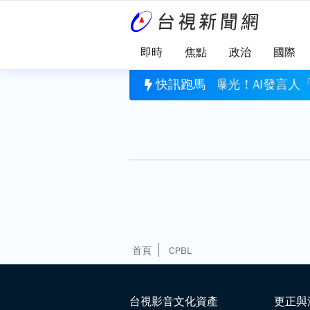
即時
焦點
政治
國際
陣容曝光！AI發言人「鄭小文」亮相 綠營酸：出錯誰負
快訊跑馬
桃園平鎮8旬
首頁
CPBL
台視影音文化資產
更正與