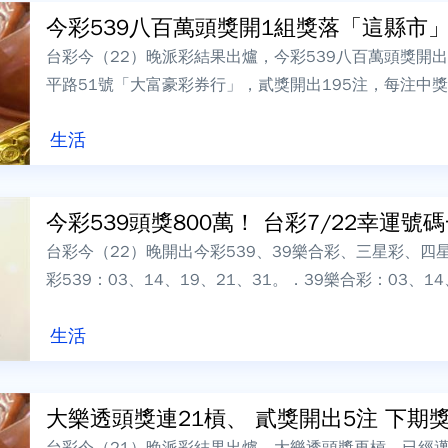
今彩539八百萬頭獎開1組獎落「這縣市」！
台彩今（22）晚派彩結果出爐，今彩539八百萬頭獎開
平路51號「大富豪彩券行」，貳獎開出195注，每注中獎
號：．今彩539：03、14、1...
生活
今彩539頭獎800萬！ 台彩7/22幸運號碼一
台彩今（22）晚開出今彩539、39樂合彩、三星彩、
彩539：03、14、19、21、31。．39樂合彩：03、1
2。．4星彩：7...
生活
大樂透頭獎連21槓、 貳獎開出5注 下期獎金
台彩今（21）晚派彩結果出爐，大樂透頭獎再槓，已經邁