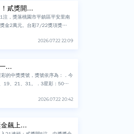
貳獎開...
出1注，獎落桃園市平鎮區平安里南
獎金2萬元。台彩7/22獎項獎
2026.07.22 22:09
...
四星彩的中獎獎號，獎號依序為：．今
4、19、21、31。．3星彩：50
2026.07.22 20:42
飆上...
入21連槓；貳獎開5注，中獎獎金