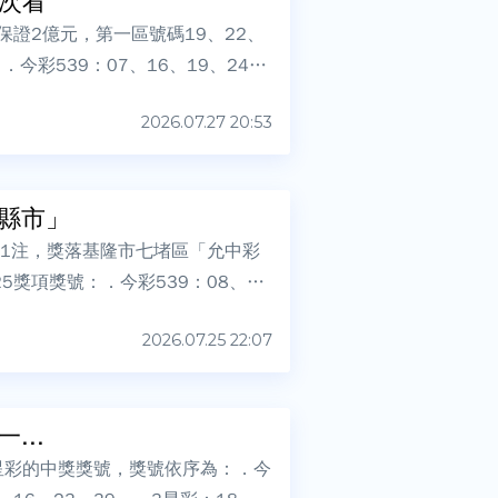
一次看
獎保證2億元，第一區號碼19、22、
今彩539：07、16、19、24、
2026.07.27 20:53
這縣市」
出1注，獎落基隆市七堵區「允中彩
5獎項獎號：．今彩539：08、1
2026.07.25 22:07
...
四星彩的中獎獎號，獎號依序為：．今