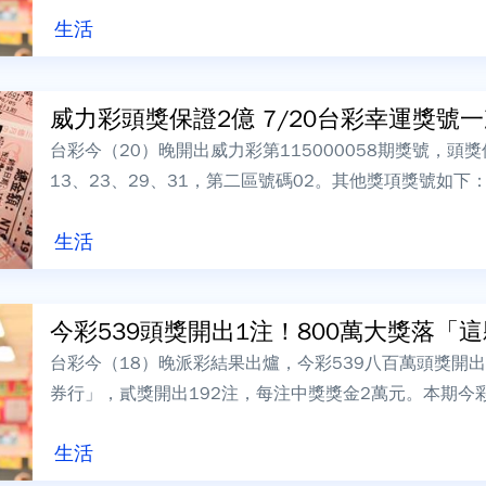
生活
威力彩頭獎保證2億 7/20台彩幸運獎號
台彩今（20）晚開出威力彩第115000058期獎號，頭
13、23、29、31，第二區號碼02。其他獎項獎號如下：．
24。．39...
生活
今彩539頭獎開出1注！800萬大獎落「
台彩今（18）晚派彩結果出爐，今彩539八百萬頭獎開
券行」，貳獎開出192注，每注中獎獎金2萬元。本期今
彩官網台彩7/18獎項獎號：．...
生活