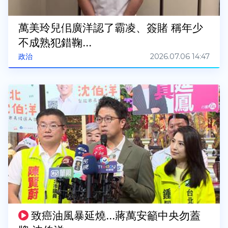
萬美玲兒佀廣洋認了霸凌、簽賭 稱年少
不成熟犯錯鞠...
2026.07.06 14:47
政治
致癌油風暴延燒...蔣萬安籲中央勿蓋