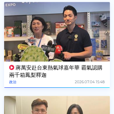
蔣萬安赴台東熱氣球嘉年華 霸氣認購
兩千箱鳳梨釋迦
2026.07.04 15:48
政治