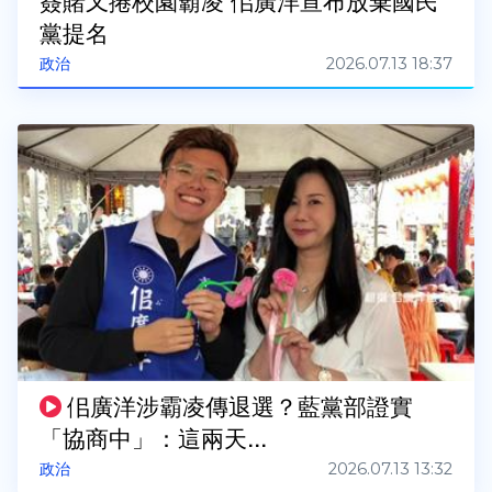
簽賭又捲校園霸凌 佀廣洋宣布放棄國民
黨提名
2026.07.13 18:37
政治
佀廣洋涉霸凌傳退選？藍黨部證實
「協商中」：這兩天...
2026.07.13 13:32
政治