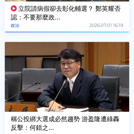
立院請病假卻去彰化輔選？ 鄭英耀否
認：不要那麼政...
2026.07.01 16:19
政治
稱公投綁大選成必然趨勢 游盈隆遭綠轟
反擊：何錯之...