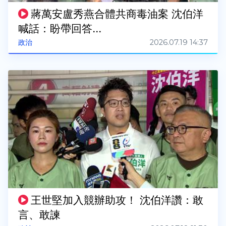
蔣萬安盧秀燕合體共商毒油案 沈伯洋
喊話：盼帶回答...
2026.07.19 14:37
政治
王世堅加入競辦助攻！ 沈伯洋讚：敢
言、敢諫