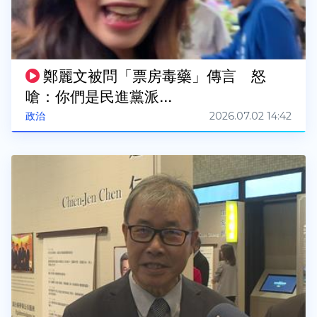
鄭麗文被問「票房毒藥」傳言 怒
嗆：你們是民進黨派...
2026.07.02 14:42
政治