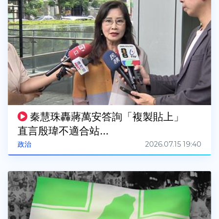
秦慧珠轟蔣萬安答詢「複製貼上」
直言殷瑋不適合站...
2026.07.15 19:40
政治