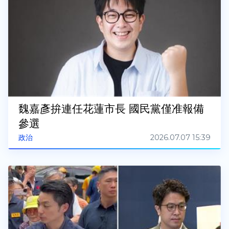
魏嘉彥拚連任花蓮市長 國民黨僅准報備
參選
2026.07.07 15:39
政治