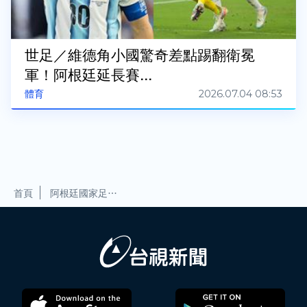
世足／維德角小國驚奇差點踢翻衛冕
軍！阿根廷延長賽...
2026.07.04 08:53
體育
首頁
阿根廷國家足球隊比賽