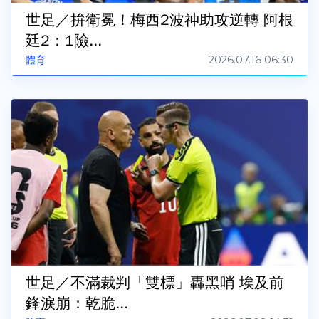
世足／拚衛冕！梅西2波神助攻逆轉 阿根
廷2：1險...
2026.07.16 06:30
體育
世足／不滿裁判「雙標」轟黑哨 埃及前
鋒淚崩：乾脆...