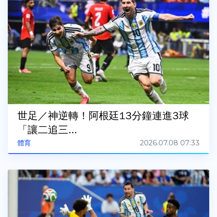
世足／神逆轉！阿根廷13分鐘連進3球
「讓二追三...
2026.07.08 07:33
體育