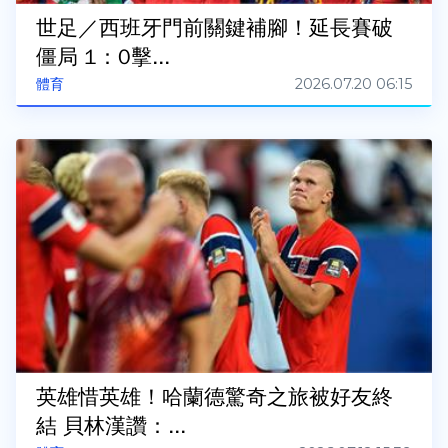
世足／西班牙門前關鍵補腳！延長賽破
僵局 1：0擊...
2026.07.20 06:15
體育
英雄惜英雄！哈蘭德驚奇之旅被好友終
結 貝林漢讚：...