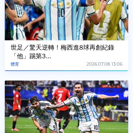
世足／驚天逆轉！梅西進8球再創紀錄
「他」踢第3...
2026.07.08 13:06
體育