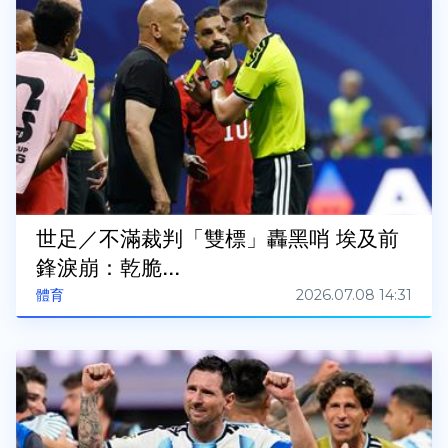
世足／不滿裁判「雙標」轟黑哨 埃及前
鋒淚崩：乾脆...
2026.07.08 14:31
體育