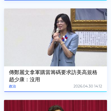
傳鄭麗文拿軍購當籌碼要求訪美高規格
趙少康：沒用
2026.04.30 14:12
政治