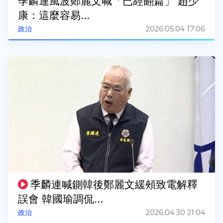
季麟連風波鄭麗文喊「已經翻篇」 趙少
康：這麼容易...
2026.05.04 17:06
政治
季麟連喊鍘韓後鄭麗文緩頰致電解釋
誤會 韓國瑜調侃...
2026.04.30 21:04
政治