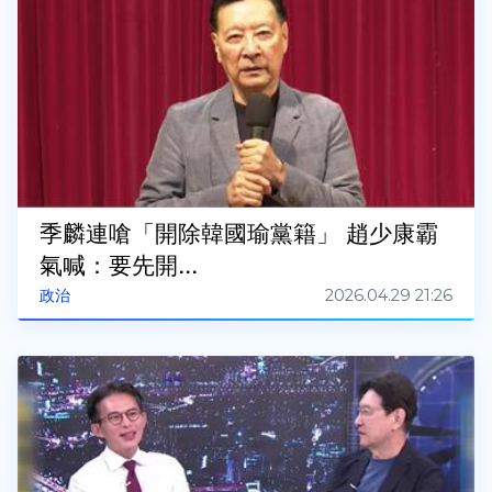
季麟連嗆「開除韓國瑜黨籍」 趙少康霸
氣喊：要先開...
2026.04.29 21:26
政治