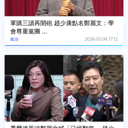
軍購三讀再開砲 趙少康點名鄭麗文：學
會尊重黨團 ...
2026.05.08 17:12
政治