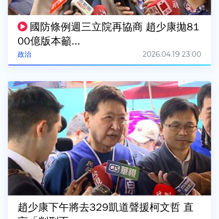
國防條例週三立院再協商 趙少康拋81
00億版本籲...
2026.04.19 23:00
政治
趙少康下午將去329凱道聲援柯文哲 直