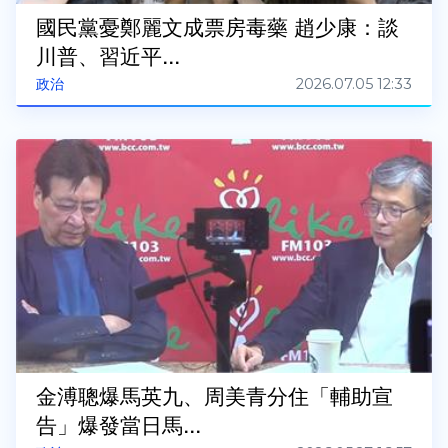
國民黨憂鄭麗文成票房毒藥 趙少康：談
川普、習近平...
2026.07.05 12:33
政治
金溥聰爆馬英九、周美青分住「輔助宣
告」爆發當日馬...