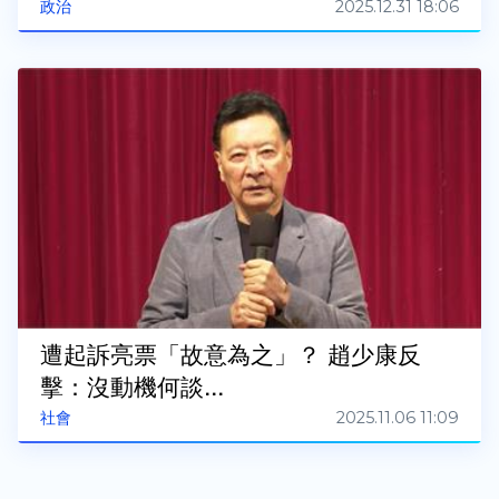
2025.12.31 18:06
政治
遭起訴亮票「故意為之」？ 趙少康反
擊：沒動機何談...
2025.11.06 11:09
社會