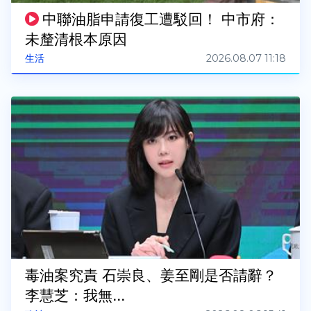
中聯油脂申請復工遭駁回！ 中市府：
未釐清根本原因
2026.08.07 11:18
生活
毒油案究責 石崇良、姜至剛是否請辭？
李慧芝：我無...