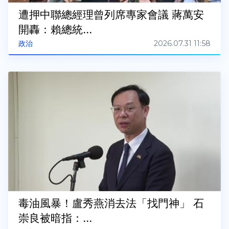
遭押中聯總經理曾列席專家會議 蔣萬安
開轟：賴總統...
2026.07.31 11:58
政治
毒油風暴！盧秀燕消去法「找門神」 石
崇良被暗指：...