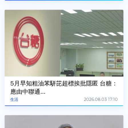
5月早知粗油苯駢芘超標挨批隱匿 台糖：
應由中聯通...
2026.08.03 17:10
生活