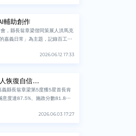
I輔助創作
者會，縣長翁章梁偕同策展人洪馬克
的嘉義日常」為主題，記錄百工百
2026.06.12 17:33
恢復自信...
嘉義縣長翁章梁第5度獲5星首長肯
度達87.5%、施政分數81.8
2026.06.03 17:27