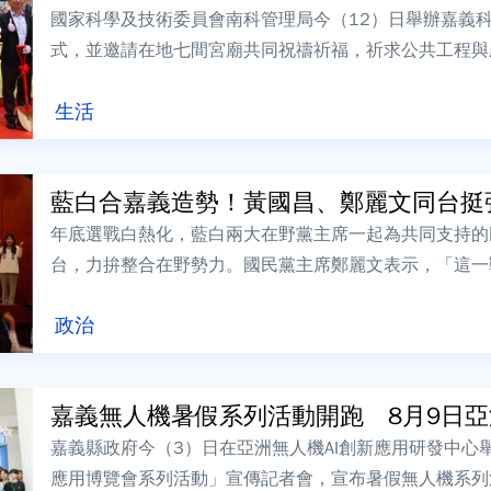
國家科學及技術委員會南科管理局今（12）日舉辦嘉義
式，並邀請在地七間宮廟共同祝禱祈福，祈求公共工程與
利。今日活動由國科會主委吳誠文及嘉義縣長翁...
生活
藍白合嘉義造勢！黃國昌、鄭麗文同台挺張
年底選戰白熱化，藍白兩大在野黨主席一起為共同支持的
台，力拚整合在野勢力。國民黨主席鄭麗文表示，「這一
心，所有國民黨的團隊，百分之百的團結，支持張...
政治
嘉義無人機暑假系列活動開跑 8月9日亞洲
嘉義縣政府今（3）日在亞洲無人機AI創新應用研發中心舉辦
應用博覽會系列活動」宣傳記者會，宣布暑假無人機系列