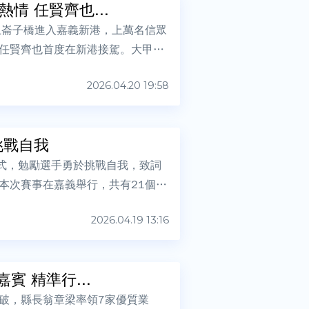
 任賢齊也...
上崙子橋進入嘉義新港，上萬名信眾
任賢齊也首度在新港接駕。大甲鎮
2026.04.20 19:58
挑戰自我
儀式，勉勵選手勇於挑戰自我，致詞
本次賽事在嘉義舉行，共有21個比
2026.04.19 13:16
 精準行...
破，縣長翁章梁率領7家優質業