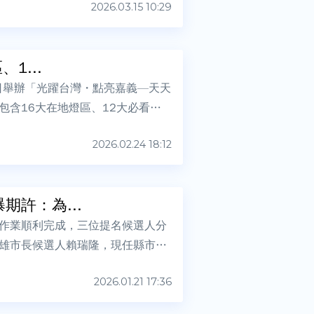
2026.03.15 10:29
1...
）日舉辦「光躍台灣・點亮嘉義—天天
含16大在地燈區、12大必看亮
2026.02.24 18:12
期許：為...
作業順利完成，三位提名候選人分
雄市長候選人賴瑞隆，現任縣市首
2026.01.21 17:36