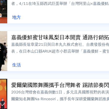
者，4/11在埼玉縣西武巨蛋舉辦「台灣阿里山×嘉義優
產帶進日本職棒殿堂，透過運...
地方
嘉義優鮮蜜甘味鳳梨日本開賣 通路行銷拓展
嘉義縣長翁章梁21日與日本丸久株式會社、台農發股份
表，在日本山口縣ARUK超市小郡店舉辦「嘉義優鮮－蜜
前往防府天滿宮參訪、致贈山口職業籃...
生活
愛爾蘭國際舞團攜手台灣舞者 踢踏節奏閃耀2
2026台灣燈會在嘉義倒數1日，多元且具國際視野的表演
爾蘭知名舞團Na Rinceoirí，攜手長年深耕愛爾蘭舞
滿節奏...