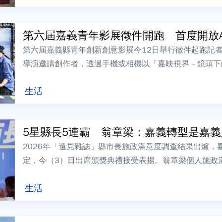
第六屆嘉義青年影展徵件開跑 首度開放A
第六屆嘉義縣青年創新創意影展今12日舉行徵件起跑記
導演邀請創作者，透過手機或相機以「嘉映視界－鏡頭下
業、職人精神與地方創業故事，即日起徵件...
生活
5星縣長5連霸 翁章梁：嘉義轉型是嘉義人
2026年「遠見雜誌」縣市長施政滿意度調查結果出爐，
定，今（3）日出席頒獎典禮接受表揚。翁章梁個人施政滿意
分，兩項成績皆居全台第1，其中...
生活