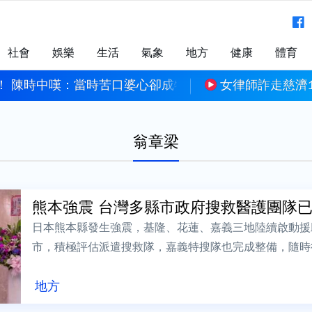
社會
娛樂
生活
氣象
地方
健康
體育
！ 陳時中嘆：當時苦口婆心卻成特定政治人物武器
女律師詐走慈濟1
翁章梁
熊本強震 台灣多縣市政府搜救醫護團
日本熊本縣發生強震，基隆、花蓮、嘉義三地陸續啟動援
市，積極評估派遣搜救隊，嘉義特搜隊也完成整備，隨時
本過去多次協助震災，準備捐贈250萬日幣...
地方