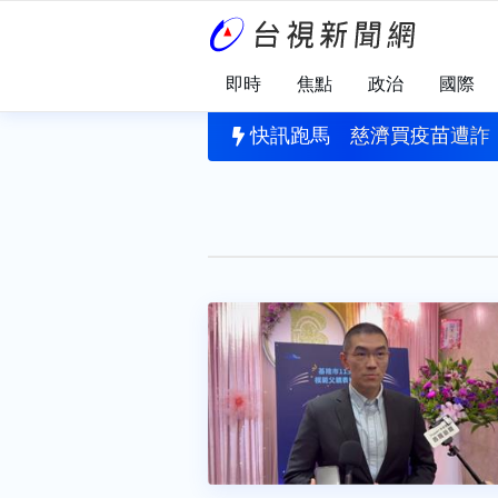
即時
焦點
政治
國際
發陸警
停電40分鐘！李慧芝：高壓斷路器系統故障導致
快訊跑馬
慈濟買疫苗遭詐