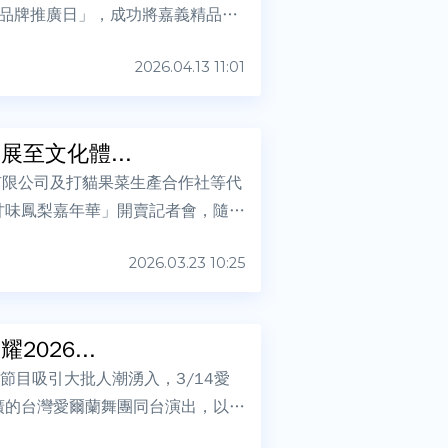
鮮品牌推廣日」，成功將嘉義精品農
2026.04.13 11:01
至文化體...
有限公司及打貓果菜生產合作社等代
甘味鳳梨嘉年華」開賣記者會，隨後
2026.03.23 10:25
026...
節目吸引大批人潮湧入，3/14愛
蹈推廣的台灣愛爾蘭舞團同台演出，以充