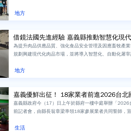
處、教育處及文化觀光局推出無人...
地方
借鏡法國先進經驗 嘉義縣推動智慧化現代肉
為提升肉品供應品質、強化食品安全管理及因應畜牧產業
規劃興建現代化肉品市場，並將導入智慧化、自動化屠宰
於當地時間6月30日率團赴法國參訪Gat...
地方
嘉義優鮮出征！ 18家業者前進2026台北國
嘉義縣政府今（17）日上午於縣府一樓中庭舉辦「202
前記者會，由縣長翁章梁率領18家參展業者共同誓師，
食品展舞台，向國內外買家與消費者展...
生活