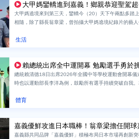
大甲媽鑾轎進到嘉義！鄉親恭迎聖駕超熱情
大甲媽遶境來到第三天，鑾轎今（20）天下午兩點多踏
相隨，除了縣長翁章梁，曾拍攝大甲媽遶境紀錄片的藝人
瀾宮董事長顏清標感恩沿路鄉親的招待，邀...
生活
賴總統出席全中運開幕 勉勵選手勇於
總統賴清德18日出席2026年全國中等學校運動會開幕
時也以運動部長李洋為例，鼓勵所有選手持續突破自我。
賽項目，吸引超過2萬名選手報名參賽...
體育
嘉義優鮮攻進日本職棒！翁章梁擔任開球嘉賓
嘉義縣共同品牌「嘉義優鮮」積極布局日本市場再創新突