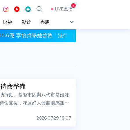
1
LIVE直播
財經
影音
專題
0.6億 李怡貞曝她曾教「法律倫理」：非常諷刺
泰國學生掃射校園「3
隊已待命整備
助行動。基隆市因與八代市是姐妹
待命支援，花蓮好人會館則感謝日
2026.07.29 18:07