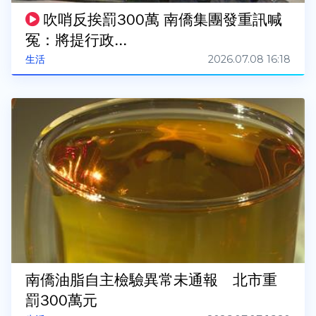
吹哨反挨罰300萬 南僑集團發重訊喊
冤：將提行政...
2026.07.08 16:18
生活
南僑油脂自主檢驗異常未通報 北市重
罰300萬元