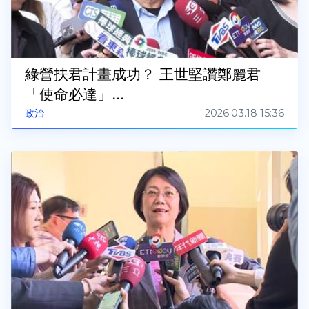
綠營扶君計畫成功？ 王世堅讚鄭麗君
「使命必達」...
2026.03.18 15:36
政治