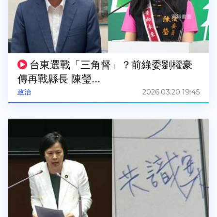
台東選戰「三角督」？前綠委劉櫂豪
傳再戰縣長 陳瑩...
2026.03.20 19:45
政治