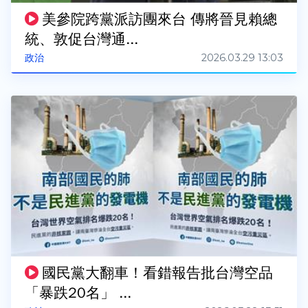
美參院跨黨派訪團來台 傳將晉見賴總
統、敦促台灣通...
2026.03.29 13:03
政治
國民黨大翻車！看錯報告批台灣空品
「暴跌20名」 ...