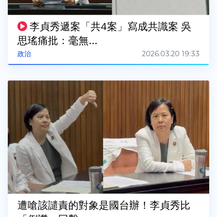
李貞秀遞案「共4案」寫成共識案 吳
思瑤痛批：毫無...
2026.03.20 19:33
政治
遭嗆該譴責的對象是國台辦！李貞秀比