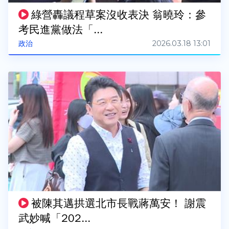
綠營轟議程草案沒收表決 翁曉玲：參
考民進黨做法「...
2026.03.18 13:01
政治
被陳其邁拱選北市長戰蔣萬安！ 謝震
武妙喊「202...