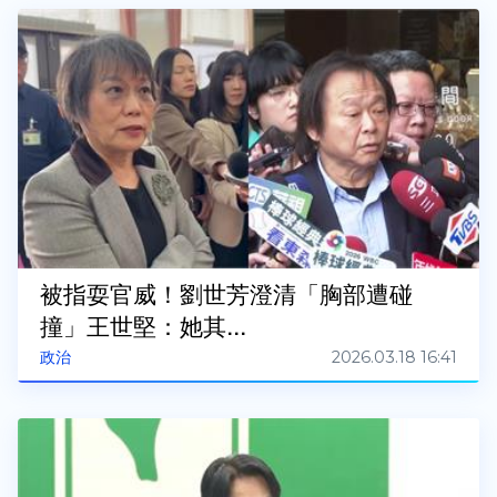
被指耍官威！劉世芳澄清「胸部遭碰
撞」王世堅：她其...
2026.03.18 16:41
政治