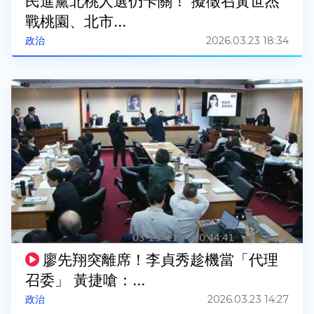
民進黨北桃人選仍卡關！ 擬徵召黃世杰
戰桃園、北市...
2026.03.23 18:34
政治
廖先翔突離席！李貞秀趁機當「代理
召委」 黃捷嗆：...
2026.03.23 14:27
政治