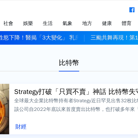
社會
娛樂
生活
氣象
地方
健康
體育
性慾下降！醫揭「3大變化」 乳房變大也中了
三颱共舞再現！第
比特幣
Strategy打破「只買不賣」神話 比特幣失守
全球最大企業比特幣持有者Strategy近日罕見出售32枚
該公司自2022年底以來首度賣出比特幣，也打破多年來
次出售數量僅占持有部位極小...
財經