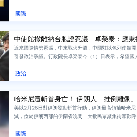
地不到10公里（約6.2英里），戰機...
國際
中使館撤離納台胞證惹議 卓榮泰：應秉持
近來國際情勢緊張，中東戰火升溫，中國駐以色列使館開
引發政治爭議。行政院長卓榮泰今（1）日表示，希望國
指出，在此情勢下，各國及相關機構都應秉持...
政治
哈米尼遭斬首身亡！ 伊朗人「推倒雕像」歡
美以2月28日對伊朗發動斬首行動，伊朗最高領袖哈米尼（Ayatol
滅，位於伊朗西部的伊蘭省晚間，大批民眾聚集街頭歡呼
倒。據了解，先前...
國際