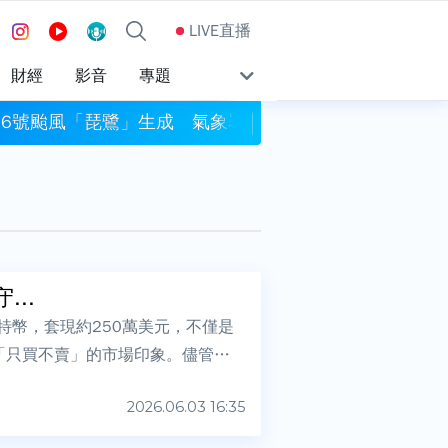
LIVE直播
財經
影音
專題
16號颱風「琵鷺」生成 氣象署：對台無直接影響
梅西返國與父親豪爾
...
比特幣，套現約250萬美元，不僅是
「只買不賣」的市場印象。儘管此
2026.06.03 16:35