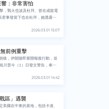
巨響：非常害怕
擊，戰火也波及杜拜。曾在成龍電
辰君事發當下也在杜拜，她透露自
2026.03.01 15:07
史無前例重擊
伊朗後，伊朗隨即展開報復行動，並
統川普今（1）日發文警告，奉勸
2026.03.01 14:42
戰區」遇襲
鎖定美國在中東的基地，包括卡達、