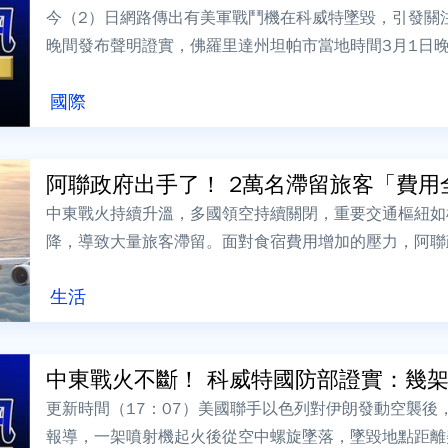
今（2）日網路傳出有美軍戰鬥機在科威特墜毀，引發關注
晚間發布聲明證實，佛羅里達州坦帕市當地時間3月1日晚
火」（Operation Ep...
國際
阿聯政府出手了！ 2萬名滯留旅客「費用
中東戰火持續升溫，多國領空持續關閉，重要交通樞紐如
降，導致大量旅客滯留。面對食宿費用增加的壓力，阿聯
出將由政府負擔，並要求阿布達比的飯店延長...
生活
中東戰火不斷！ 科威特國防部證實：幾架美
更新時間（17：07）美國聯手以色列對伊朗發動空襲後
報導，一架噴射機起火後從空中螺旋墜落，墜毀地點距離