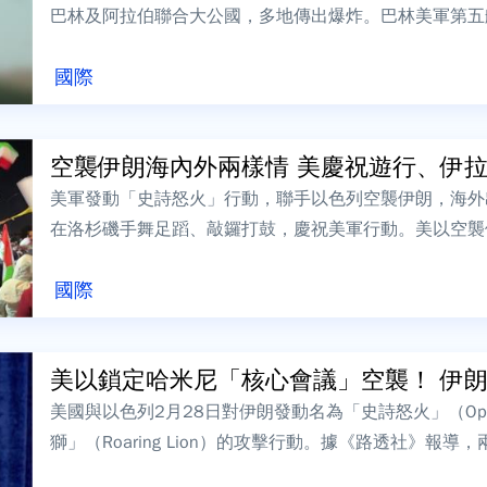
巴林及阿拉伯聯合大公國，多地傳出爆炸。巴林美軍第五
濃煙，殘骸飛濺，受損及傷亡情況尚未明朗...
國際
空襲伊朗海內外兩樣情 美慶祝遊行、伊
美軍發動「史詩怒火」行動，聯手以色列空襲伊朗，海外
在洛杉磯手舞足蹈、敲鑼打鼓，慶祝美軍行動。美以空襲
足蹈。圖／路透社、美聯社、CNN另一方面...
國際
美以鎖定哈米尼「核心會議」空襲！ 伊朗高
美國與以色列2月28日對伊朗發動名為「史詩怒火」（Operati
獅」（Roaring Lion）的攻擊行動。據《路透社》報
露，以色列...