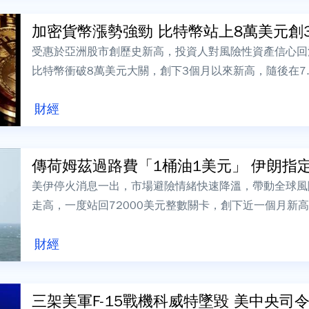
加密貨幣漲勢強勁 比特幣站上8萬美元創
受惠於亞洲股市創歷史新高，投資人對風險性資產信心回
比特幣衝破8萬美元大關，創下3個月以來新高，隨後在7
至2300美元之上。比特幣今日突破8...
財經
傳荷姆茲過路費「1桶油1美元」 伊朗指定比
美伊停火消息一出，市場避險情緒快速降溫，帶動全球風
走高，一度站回72000美元整數關卡，創下近一個月新
時傳出多個利多消息，包括伊朗宣布，通...
財經
三架美軍F-15戰機科威特墜毀 