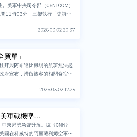
。美軍中央司令部（CENTCOM）
間11時03分，三架執行「史詩怒
2026.03.02 20:37
全買單」
杜拜與阿布達比機場的航班無法起
政府宣布，滯留旅客的相關食宿支
2026.03.02 17:25
軍戰機墜...
，中東局勢急遽升溫。據《CNN》
美國在科威特的阿里薩利姆空軍基