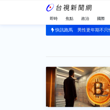
即時
焦點
政治
國際
尿多？醫勸改「1姿勢」尿尿 尤其這類男性更適合
快訊跑馬
男性更年期不只