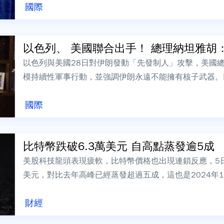
國際
以色列、 美國聯合出手！ 總理納坦雅胡：
以色列與美國28日對伊朗發動「先發制人」攻擊，美國
模持續性軍事行動，並強調伊朗永遠不能擁有核子武器。
感謝川普展現「歷史性的領導」，並指出，...
國際
比特幣跌破6.3萬美元 自高點蒸發逾5成
美股科技龍頭表現疲軟，比特幣價格也出現連鎖反應，5日
美元，對比去年高峰已經蒸發超過五成，這也是2024年
失守6萬7千美元大關。分析師指出...
財經