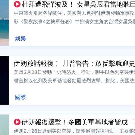
杜拜遭飛彈波及！ 女星吳辰君當地聽
中東戰火引起各界關注，美國與以色列對伊朗發動軍事攻
影《警察故事4之簡單任務》中飾演女主角的台灣女星吳
己在家中，不只聽到三聲巨響，整間屋子也在...
娛樂
伊朗放話報復！ 川普警告：敢反擊就迎
美軍2月28日發動「史詩怒火」行動，聯手以色列空襲
誓言對以色列及美軍基地發動最激烈攻擊。對此，美國總
伊朗最好不要挑釁，否則將以史無前例的力...
國際
伊朗報復還擊！多國美軍基地者皆成「
伊朗2月28日遭到美以空襲，隨即展開報復行動，主要