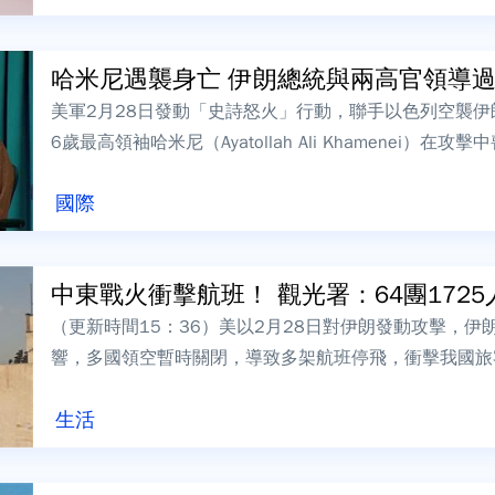
哈米尼遇襲身亡 伊朗總統與兩高官領導
美軍2月28日發動「史詩怒火」行動，聯手以色列空襲伊
6歲最高領袖哈米尼（Ayatollah Ali Khamenei
視台引述哈...
國際
中東戰火衝擊航班！ 觀光署：64團1725人
（更新時間15：36）美以2月28日對伊朗發動攻擊，
響，多國領空暫時關閉，導致多架航班停飛，衝擊我國旅
主要辦理國外團體旅遊的旅行社，回報...
生活