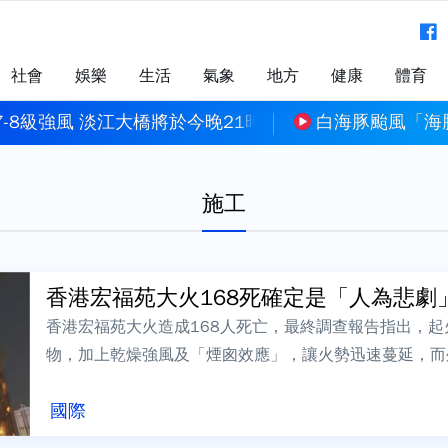
社會
娛樂
生活
氣象
地方
健康
體育
-8級強風 淡江大橋將於今晚21時封閉人行道及機車道
白海豚颱風「海
施工
香港宏福苑大火168死確定是「人為悲劇」 
香港宏福苑大火造成168人死亡，最終調查報告指出，
物，加上乾燥強風及「煙囪效應」，讓火勢迅速蔓延，而
及帆布亦助長火勢。調查小組總結5大致命...
國際