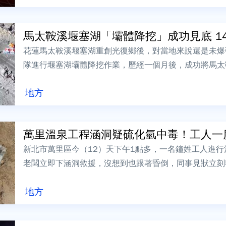
馬太鞍溪堰塞湖「壩體降挖」成功見底 14名
花蓮馬太鞍溪堰塞湖重創光復鄉後，對當地來說還是未爆
隊進行堰塞湖壩體降挖作業，歷經一個月後，成功將馬太鞍
萬立方公尺降至2.6萬立方公尺，大...
地方
萬里溫泉工程涵洞疑硫化氫中毒！工人一度OH
新北市萬里區今（12）天下午1點多，一名鐘姓工人進
老闆立即下涵洞救援，沒想到也跟著昏倒，同事見狀立刻
吸心跳，急救後恢復生命徵象，周姓老闆則...
地方