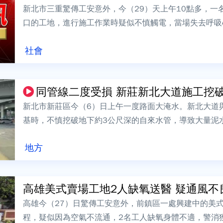
新北市三重驚傳工安意外，今（29）天上午10點多，一名
口的工地，進行施工作業時疑似不慎觸電，當場失去呼吸
醫搶救，初步調查，現場無外力介入，...
社會
同管線二度受損 新莊新北大道施工挖破水
新北市新莊區今（6）日上午一度路面大淹水。新北大道
基時，不慎挖破地下約3公尺深的自來水管，導致大量泥
後發現，同一條管線早在今年2月就曾被挖破...
地方
高雄美式賣場工地2人缺氧送醫 疑通風不
高雄今（27）日驚傳工安意外，前鎮區一處興建中的美
程，疑似因為空氣不流通，2名工人缺氧身體不適，警消