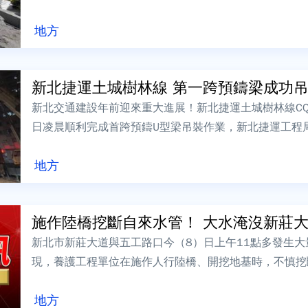
無大礙。業者立即暫停施工，全面進行排氣、...
地方
新北捷運土城樹林線 第一跨預鑄梁成功
新北交通建設年前迎來重大進展！新北捷運土城樹林線CQ
日凌晨順利完成首跨預鑄U型梁吊裝作業，新北捷運工程
長達27公尺、重達146噸的預鑄梁...
地方
施作陸橋挖斷自來水管！ 大水淹沒新莊
新北市新莊大道與五工路口今（8）日上午11點多發生
現，養護工程單位在施作人行陸橋、開挖地基時，不慎挖
面嚴重積水，影響雙向車道通行，目前自來水...
地方