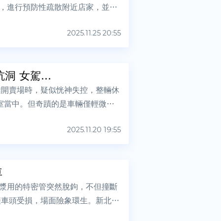
，進行預防性疏散附近店家，並灑
2025.11.25 20:55
 女駕...
離開賣場時，疑似恍神失控，整輛休
室當中。但奇蹟的是車輛僅輕微受
2025.11.20 19:55
車
漿用的特密管突然脫鉤，不但撞斷
僅車頭受損，場面險象環生。新北市