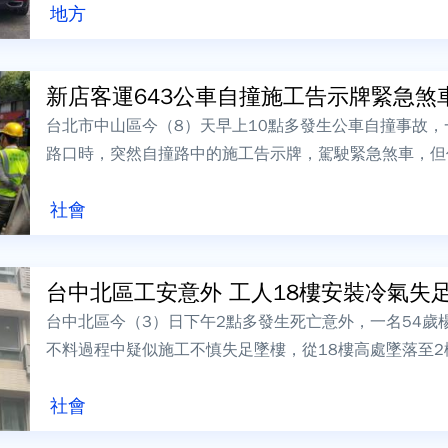
地方
新店客運643公車自撞施工告示牌緊急煞車 1
台北市中山區今（8）天早上10點多發生公車自撞事故，
路口時，突然自撞路中的施工告示牌，駕駛緊急煞車，但
傷，送醫急救後所幸意識都清楚，詳細...
社會
台中北區工安意外 工人18樓安裝冷氣失
台中北區今（3）日下午2點多發生死亡意外，一名54歲
不料過程中疑似施工不慎失足墜樓，從18樓高處墜落至
人已經明顯死亡，警方後續報請台中地方...
社會