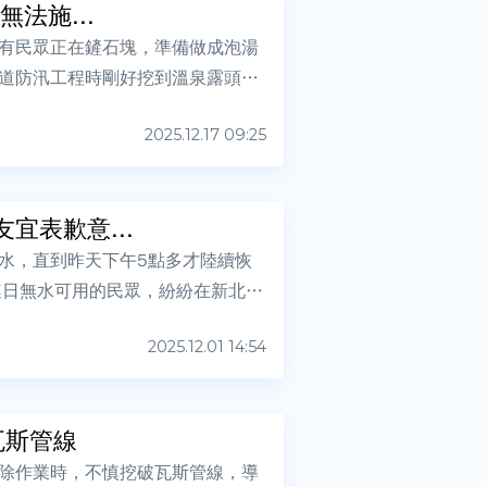
法施...
有民眾正在鏟石塊，準備做成泡湯
道防汛工程時剛好挖到溫泉露頭，
2025.12.17 09:25
宜表歉意...
水，直到昨天下午5點多才陸續恢
連日無水可用的民眾，紛紛在新北市
2025.12.01 14:54
瓦斯管線
除作業時，不慎挖破瓦斯管線，導