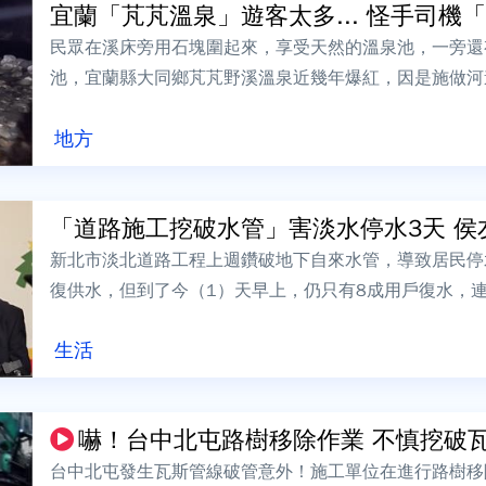
宜蘭「芃芃溫泉」遊客太多... 怪手司機「無
民眾在溪床旁用石塊圍起來，享受天然的溫泉池，一旁還
池，宜蘭縣大同鄉芃芃野溪溫泉近幾年爆紅，因是施做河
形成一個天然溫泉池，吸引很多遊客前往泡湯...
地方
「道路施工挖破水管」害淡水停水3天 侯友
新北市淡北道路工程上週鑽破地下自來水管，導致居民停
復供水，但到了今（1）天早上，仍只有8成用戶復水，
長侯友宜臉書表達不滿，對此，侯友宜回應...
生活
嚇！台中北屯路樹移除作業 不慎挖破
台中北屯發生瓦斯管線破管意外！施工單位在進行路樹移