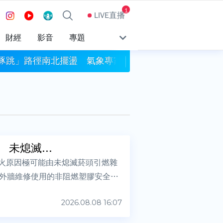
1
LIVE直播
財經
影音
專題
豚跳」路徑南北擺盪 氣象專家：與雙眼牆結構有關
致癌油燒1個月..
未熄滅...
起火原因極可能由未熄滅菸頭引燃雜
外牆維修使用的非阻燃塑膠安全網
2026.08.08 16:07