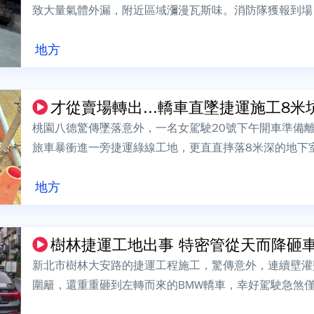
致大量氣體外漏，附近區域瀰漫瓦斯味。消防隊獲報到場
水戒備；天然瓦斯公司也到場處理。瓦斯氣體...
地方
才從賣場轉出...轎車直墜捷運施工8米坑洞
桃園八德驚傳墜落意外，一名女駕駛20號下午開車準備
旅車暴衝進一旁捷運綠線工地，更直直摔落8米深的地下
損，就連駕駛都意識清楚，能自行脫困。捷...
地方
樹林捷運工地出事 特密管從天而降砸
新北市樹林大安路的捷運工程施工，驚傳意外，連續壁灌
圍籬，還重重砸到左轉而來的BMW轎車，幸好駕駛急煞
捷運局表示，已要求施工廠商全權負責，並...