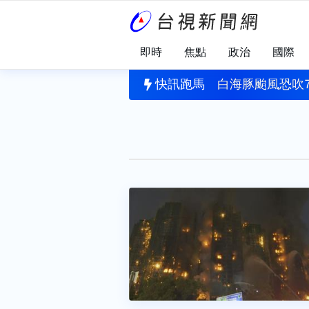
即時
焦點
政治
國際
捲風」民眾驚呆！ 強風吹飛民宅屋頂「破一大洞」
快訊跑馬
白海豚颱風恐吹7