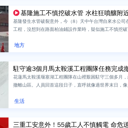
基隆施工不慎挖破水管 水柱狂噴釀附近12
基隆發生水管破裂意外，今（8）天中午台灣自來水公司在
工程，沒想到在路面柏油鋪設作業時，疑似施工不慎挖破
間噴湧而出，造成仁愛區周邊約1249戶...
地方
駐守逾3個月馬太鞍溪工程團隊任務完成撤離
花蓮馬太鞍溪堰塞湖工程團隊在山裡艱困駐守三個多月，
撤離山區。人員回首這段日子，直呼就像過世界末日，像
走，每天還有大量山崩在眼前發生，驚悚畫...
生活
三重工安意外！55歲工人不慎觸電 命危