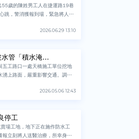
55歲的陳姓男工人在捷運路19巷
心跳，警消獲報到場，緊急將人送
2026.06.29 13:10
管「積水淹...
與五工路口一處天橋施工單位挖地
水湧上路面，嚴重影響交通。調查
2026.05.06 12:43
良停工
式賣場工地，地下正在施作防水工
獲報立刻將人送醫治療，所幸身體