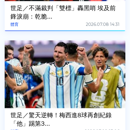
世足／不滿裁判「雙標」轟黑哨 埃及前
鋒淚崩：乾脆...
2026.07.08 14:31
體育
世足／驚天逆轉！梅西進8球再創紀錄
「他」踢第3...