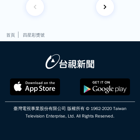
首頁
四星彩獎號
臺灣電視事業股份有限公司 版權所有 © 1962-2020 Taiwan
Television Enterprise, Ltd. All Rights Reserved.