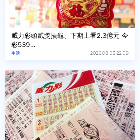
威力彩頭貳獎摃龜、下期上看2.3億元 今
彩539...
2026.08.03 22:09
生活