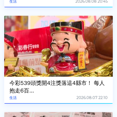
2026.08.08 20:45
生活
今彩539頭獎開4注獎落這4縣市！ 每人
抱走6百...
2026.08.07 22:10
生活