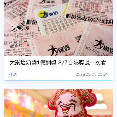
大樂透頭獎1億開獎 8/7台彩獎號一次看
2026.08.07 20:54
生活