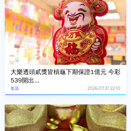
大樂透頭貳獎皆槓龜下期保證1億元 今彩
539開出...
2026.07.31 22:10
生活