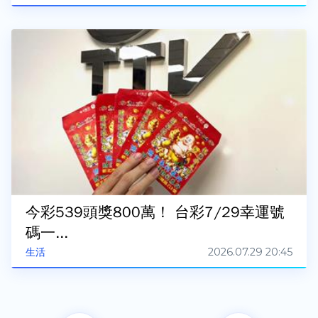
今彩539頭獎800萬！ 台彩7/29幸運號
碼一...
2026.07.29 20:45
生活