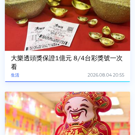
大樂透頭獎保證1億元 8/4台彩獎號一次
看
2026.08.04 20:55
生活