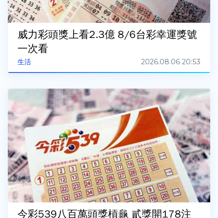
威力彩頭獎上看2.3億 8/6台彩幸運獎號
一次看
2026.08.06 20:53
生活
今彩539八百萬頭獎槓龜 貳獎開178注