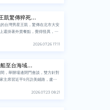
凱驚傳猝死...
歲的台灣男星王凱，驚傳在北市大安
上還掛著外賣餐點，覺得怪異，於
2026.07.26 17:11
至台海域...
期間，舉辦場邊閉門會談，雙方針對
家主席習近平9月訪美鋪路，盧比
2026.07.23 08:21