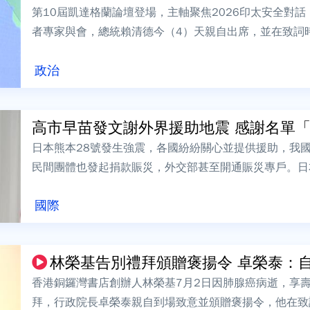
第10屆凱達格蘭論壇登場，主軸聚焦2026印太安全對
者專家與會，總統賴清德今（4）天親自出席，並在致詞
台灣將堅定守護民主自由、維護區域和...
政治
高市早苗發文謝外界援助地震 感謝名單
日本熊本28號發生強震，各國紛紛關心並提供援助，我
民間團體也發起捐款賑災，外交部甚至開通賑災專戶。日
謝，卻未提及台灣和賴總統，引發部分日本...
國際
林榮基告別禮拜頒贈褒揚令 卓榮泰：自由
香港銅鑼灣書店創辦人林榮基7月2日因肺腺癌病逝，享壽
拜，行政院長卓榮泰親自到場致意並頒贈褒揚令，他在致