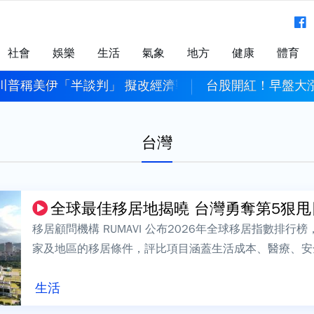
社會
娛樂
生活
氣象
地方
健康
體育
川普稱美伊「半談判」 擬改經濟戰逼伊朗就範
台股開紅！早盤大漲
台灣
全球最佳移居地揭曉 台灣勇奪第5狠甩
移居顧問機構 RUMAVI 公布2026年全球移居指數排行
家及地區的移居條件，評比項目涵蓋生活成本、醫療、安
面向，台灣以71.4分排名...
生活