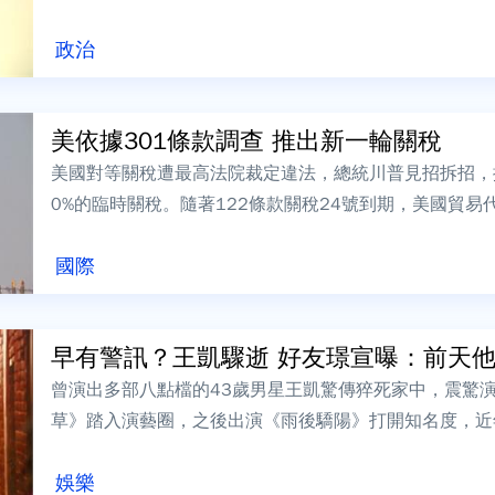
民主戰友，一生對抗極權、追求自由的精神...
政治
美依據301條款調查 推出新一輪關稅
美國對等關稅遭最高法院裁定違法，總統川普見招拆招，援
0%的臨時關稅。隨著122條款關稅24號到期，美國貿
將再度出擊。台灣享最惠國待遇 維...
國際
早有警訊？王凱驟逝 好友璟宣曝：前天他已
曾演出多部八點檔的43歲男星王凱驚傳猝死家中，震驚
草》踏入演藝圈，之後出演《雨後驕陽》打開知名度，近
豪門》。原本王凱正參與《百味人生》拍攝，...
娛樂