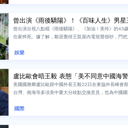
曾出演《雨後驕陽》！《百味人生》男星王
曾出演台視八點檔《雨後驕陽》、《加油！美玲》的43
住家猝死。據了解，鄰居覺得王凱屋內電視聲很吵，門把
是報警。進入屋內後，發現王凱趴在地板上...
娛樂
盧比歐會晤王毅 表態「美不同意中國海警船
美國國務卿盧比歐跟中國外長王毅22日在東協外長峰會
台灣、南海等多項美中重大分歧點交換意見，也為中國國
歐明確表態，「反對中國派遣海警船至台灣...
國際