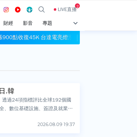
2
LIVE直播
財經
影音
專題
900點收復45K 台達電亮燈漲停
才續任清大校長秒飛
日.韓
榜，透過24項指標評比全球192個國
全、數位基礎設施、簽證及就業等
2026.08.09 19:37