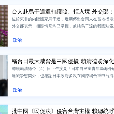
台人赴烏干達遭扣護照、拒入境 外交部：可
位於東非的內陸國家烏干達，近期傳出台灣人在當地機場
外交部表示，相關情形均已掌握，兼轄烏干達的我國駐索
達台商會聯繫，並提供受影響國人必要協助。...
政治
稱台日最大威脅是中國侵擾 賴清德盼深化合
總統賴清德今（4）日上午接見「日本自民黨青年局海外
達誠摯慰問外，也感謝日本政府多次在國際場合重申台海
有團結就沒有自由」，台日最大的威脅不是颱...
政治
批中國《民促法》侵害台灣主權 賴總統呼籲