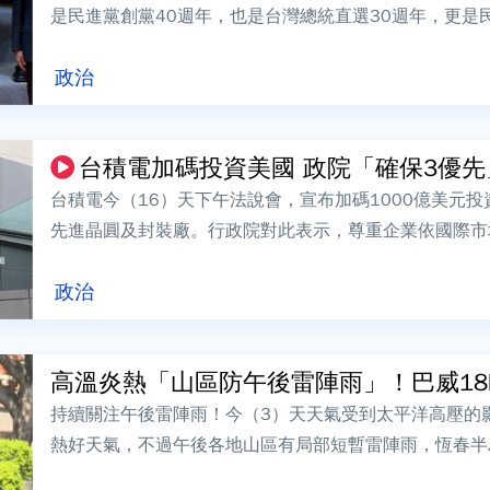
是民進黨創黨40週年，也是台灣總統直選30週年，更是
黨內同志能站在第一線團結一致，共同...
政治
台積電加碼投資美國 政院「確保3優先」
台積電今（16）天下午法說會，宣布加碼1000億美元
先進晶圓及封裝廠。行政院對此表示，尊重企業依國際市
業戰略地位，同時也將全力協助台積電...
政治
高溫炎熱「山區防午後雷陣雨」！巴威18hr
持續關注午後雷陣雨！今（3）天天氣受到太平洋高壓的
熱好天氣，不過午後各地山區有局部短暫雷陣雨，恆春半
消息，氣象專家吳德榮指出，「巴威」預計下...