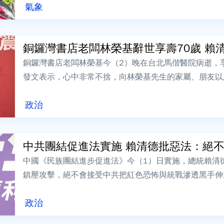
氣象
銅鑼灣書店老闆林榮基辭世享壽70歲 賴清德
銅鑼灣書店老闆林榮基今（2）晚在台北馬偕醫院病逝，
發文表示，心中非常不捨，向林榮基先生的家屬、朋友以
友，表達最深切的哀悼。賴清德憶起當年走訪...
政治
中共團結促進法實施 賴清德批惡法：絕不接
中國《民族團結進步促進法》今（1）日實施，總統賴清
鎮壓攻擊，絕不會接受中共把紅色恐怖與統戰滲透黑手伸
情況、建立預警機制與盤點反制措施。據轉述...
政治