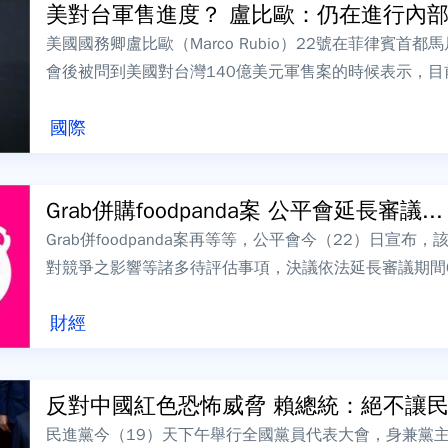
美對台軍售進度？ 盧比歐：仍在進行內
美國國務卿盧比歐（Marco Rubio）22號在菲律賓
會後被問到美國對台灣140億美元軍售案的時候表示，
示，已在去年12月完成了有史...
國際
Grab併購foodpanda案 公平會延長審議...
Grab併foodpanda案再等等，公平會今（22）日宣
對競爭之影響等諸多待評估事項，決議依法延長審議期間6
東南亞外送與叫車龍頭G...
財經
反對中國紅色恐怖威脅 賴總統：絕不讓民主
民進黨今（19）天下午舉行全國黨員代表大會，身兼黨