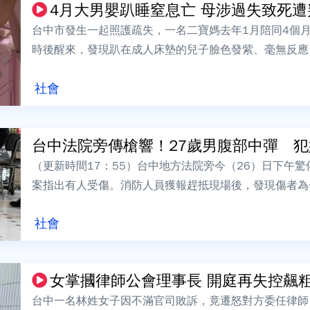
4月大男嬰趴睡窒息亡 母涉過失致死遭
台中市發生一起照護疏失，一名二寶媽去年1月陪同4個
時後醒來，發現趴在成人床墊的兒子臉色發紫、毫無反應
近日審理後，認定媽媽有疏失，依過失致死...
社會
台中法院旁傳槍響！27歲男腹部中彈 犯嫌
（更新時間17：55）台中地方法院旁今（26）日下午
案指出有人受傷。消防人員獲報趕抵現場後，發現傷者為
識清楚，經緊急救護處置後送往中國醫...
社會
女掌摑律師公會理事長 開庭再失控飆
台中一名林姓女子因不滿官司敗訴，竟遷怒對方委任律師