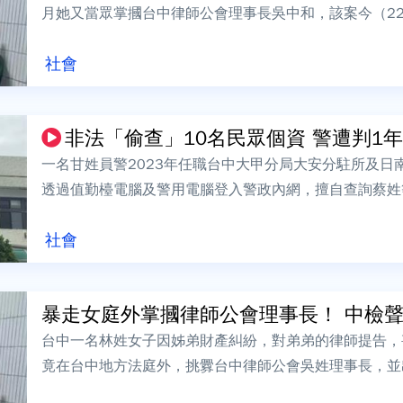
月她又當眾掌摑台中律師公會理事長吳中和，該案今（2
動、甚至當庭爆粗口，讓吳中和事後受訪時...
社會
非法「偷查」10名民眾個資 警遭判1年8個
一名甘姓員警2023年任職台中大甲分局大安分駐所及日
透過值勤檯電腦及警用電腦登入警政內網，擅自查詢蔡姓
筆異常查詢紀錄後展開內部清查，並將其...
社會
暴走女庭外掌摑律師公會理事長！ 中檢聲請
台中一名林姓女子因姊弟財產糾紛，對弟弟的律師提告，
竟在台中地方法庭外，挑釁台中律師公會吳姓理事長，並
傳訊林姓女子到案，認定其有反覆實行傷...