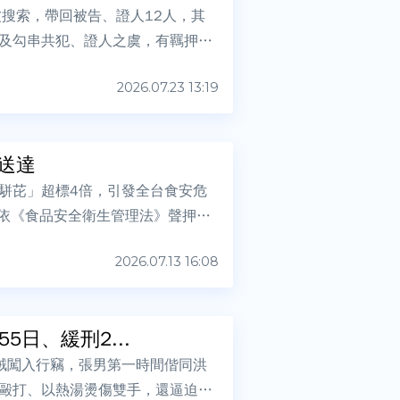
搜索，帶回被告、證人12人，其
及勾串共犯、證人之虞，有羈押的
2026.07.23 13:19
送達
駢芘」超標4倍，引發全台食安危
並依《食品安全衛生管理法》聲押中
2026.07.13 16:08
日、緩刑2...
賊闖入行竊，張男第一時間偕同洪
毆打、以熱湯燙傷雙手，還逼迫對