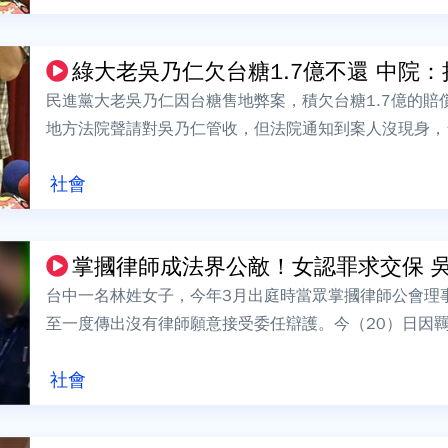
綠大老吳乃仁欠台糖1.7億不還 中院：拘
民進黨大老吳乃仁因台糖售地弊案，積欠台糖1.7億的賠
地方法院聲請對吳乃仁管收，但法院通知到案人沒現身，
又撲空。台中地院表示，後續將視情形決定...
社會
掌摑律師成法界公敵！女認罪求交保 吳中
台中一名林姓女子，今年3月出庭時當眾掌摑律師公會理
至一度傳出沒有律師願意接受委任辯護。今（20）日因
庭，終於有律師出面陪同辯護。林女在庭上也...
社會