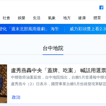
社會
娛樂
生活
氣象
地方
健康
體育
變化「週末北部風雨最劇」 海警估明下午發布
威力彩頭獎上看2.3
台中地院
盧秀燕轟中央「蓋牌、吃案」 喊話用選票制裁
中聯致癌油案延燒，台中地院指出，台糖5月曾通報中聯3
盧秀燕今（2）日表示，國營事業台糖5月份就發現苯駢
牌、吃案、當門神」，並呼籲全民在年底...
政治