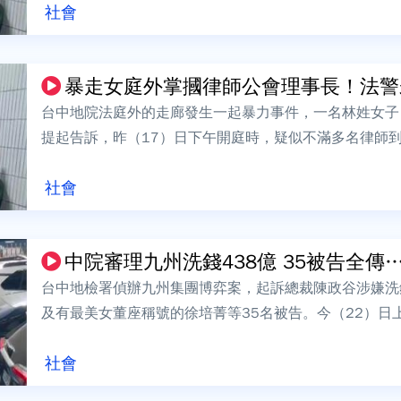
社會
暴走女庭外掌摑律師公會理事長！法警未
台中地院法庭外的走廊發生一起暴力事件，一名林姓女子
提起告訴，昨（17）日下午開庭時，疑似不滿多名律師
打律師公會理事長吳中和一巴掌，清脆巴掌...
社會
中院審理九州洗錢438億 35被告全傳…
台中地檢署偵辦九州集團博弈案，起訴總裁陳政谷涉嫌洗
及有最美女董座稱號的徐培菁等35名被告。今（22）日
喚，連同辯護人恐怕近百人到庭，場面浩...
社會