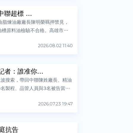
超標 ...
油脂煉油廠廠長陳明榮羈押禁見，
油槽原料油檢驗不合格。高雄市衛
2026.08.02 11:40
者：誰准你...
二波搜索，帶回中聯陳姓廠長、精油
9名製程、品管人員與3名被告當庭
2026.07.23 19:47
當庭抗告