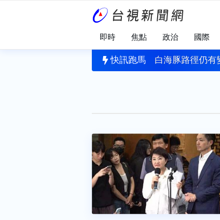
即時
焦點
政治
國際
刪公視預算 黨團協商無結果全保留
快訊跑馬
白海豚路徑仍有