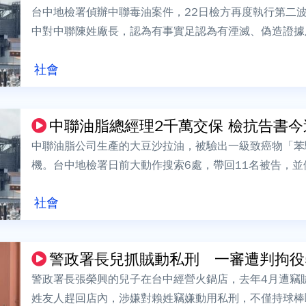
台中地檢署偵辦中聯毒油案件，22日檢方再度執行第二波
中對中聯陳姓廠長，認為有事實足認為有湮滅、偽造證據
原因及必要，向法院聲請羈押禁見。台中地...
社會
中聯油脂總經理2千萬交保 檢抗告書今
中聯油脂公司生產的大豆沙拉油，被驗出一級致癌物「苯
機。台中地檢署日前大動作搜索6處，帶回11名被告，
聯余姓總經理，不過台中地院認為余姓總經...
社會
警政署長兒抓賊動私刑 一審遭判拘役55
警政署長張榮興的兒子在台中經營火鍋店，去年4月遭竊
姓友人趕回店內，涉嫌對賴姓竊嫌動用私刑，不僅持球棒