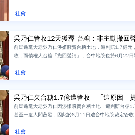
方簽下百萬元本票，並限制其人身自由逾1小...
社會
吳乃仁管收12天獲釋 台糖：非主動撤回聲請
前民進黨大老吳乃仁涉嫌賤賣台糖土地，遭判賠1.7億元
收，而債權人台糖「撤回聲請」，台中地院也於6月22
公司今（1）日表示，非主動申請撤...
社會
吳乃仁欠台糖1.7億遭管收 「這原因」提抗
前民進黨大老吳乃仁因涉嫌賤賣台糖土地，遭判賠台糖1.
甚至一度人間蒸發，因此於6月11日遭台中地院裁定管
糖公司決定撤回管收聲請，台中地院於6...
社會