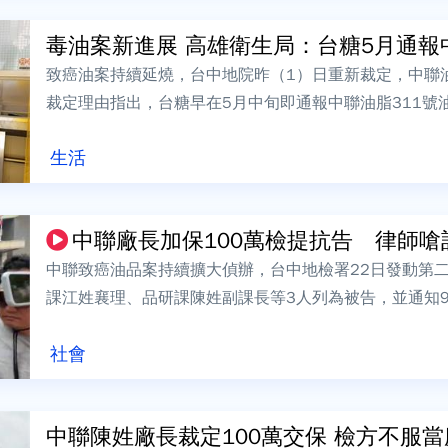
毒油案新進展 高雄衛生局：台糖5月通報中聯
致癌油案持續延燒，台中地院昨（1）日重新裁定，中聯
裁定理由指出，台糖早在5月中旬即通報中聯油脂311號
生局今（2）日回應表示，台糖採購的原料...
生活
中聯廠長加保100萬檢提抗告 律師嗆記
中聯致癌油品案持續擴大偵辦，台中地檢署22日發動第
課江姓襄理、品研課陳姓副課長等3人列為被告，並通知
對質，其中陳姓廠長遭檢方依違反《食品...
社會
中聯陳姓廠長裁定100萬交保 檢方不服