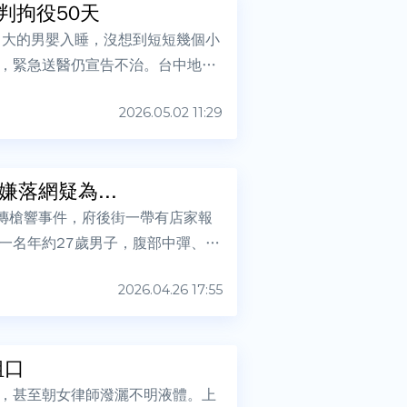
判拘役50天
月大的男嬰入睡，沒想到短短幾個小
，緊急送醫仍宣告不治。台中地院
2026.05.02 11:29
落網疑為...
驚傳槍響事件，府後街一帶有店家報
一名年約27歲男子，腹部中彈、意
2026.04.26 17:55
粗口
，甚至朝女律師潑灑不明液體。上