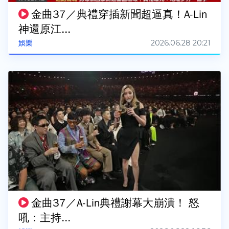
金曲37／典禮穿插新聞超逼真！A-Lin
神還原江...
2026.06.28 20:21
娛樂
金曲37／A-Lin典禮謝幕大崩潰！ 怒
吼：主持...