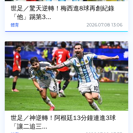
世足／驚天逆轉！梅西進8球再創紀錄
「他」踢第3...
2026.07.08 13:06
體育
世足／神逆轉！阿根廷13分鐘連進3球
「讓二追三...