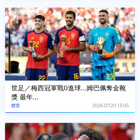
世足／梅西冠軍戰0進球...姆巴佩奪金靴
獎 最年...
2026.07.20 13:05
體育