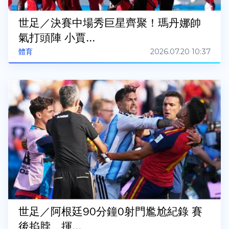
世足／決賽中場秀巨星齊聚！瑪丹娜帥
氣打頭陣 小賈...
2026.07.20 10:37
體育
世足／阿根廷90分鐘0射門尷尬紀錄 賽
後掐脖、揮...