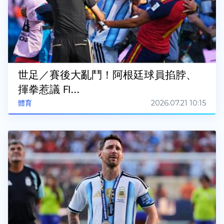
世足／賽後大亂鬥！阿根廷球員掐脖、
揮拳惹議 FI...
2026.07.21 10:15
體育