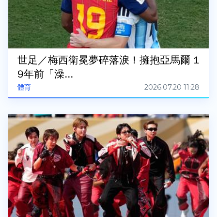
世足／梅西衛冕夢碎落淚！擁抱亞馬爾 1
9年前「澡...
2026.07.20 11:28
體育