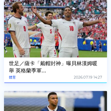
世足／薩卡「戴帽封神」曝貝林漢姆暖
舉 英格蘭季軍...
2026.07.19 14:27
體育