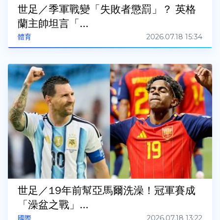
世足／季軍戰變「失敗者懲罰」？ 英格
蘭主帥坦言「...
2026.07.18 15:34
體育
世足／19年前幫亞馬爾洗澡！冠軍賽成
「澡盆之戰」...
2026.07.18 13:22
國際