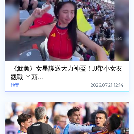
《魷魚》女星護送大力神盃！JJ帶小女友
觀戰 ㄚ頭...
2026.07.21 12:14
體育