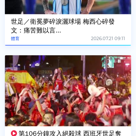
世足／衛冕夢碎淚灑球場 梅西心碎發
文：痛苦難以言...
2026.07.21 09:11
體育
第106分鐘攻入絕殺球 西班牙世足奪