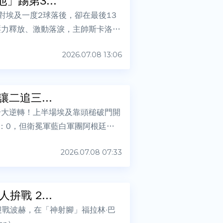
踢第3...
對埃及一度2球落後，卻在最後13
i）壓力釋放、激動落淚，主帥斯卡洛尼
2026.07.08 13:06
二追三...
奇大逆轉！上半場埃及靠頭槌破門開
：0，但衛冕軍藍白軍團阿根廷第7
2026.07.08 07:33
戰 2...
迎戰波赫，在「神射腳」福拉林·巴