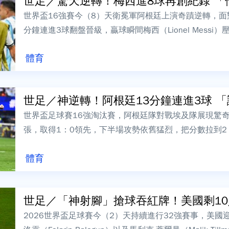
世足／驚天逆轉！梅西進8球再創紀錄 「他」
世界盃16強賽今（8）天衛冕軍阿根廷上演奇蹟逆轉，面
分鐘連進3球翻盤晉級，贏球瞬間梅西（Lionel Mess
（Lionel Sca...
體育
世足／神逆轉！阿根廷13分鐘連進3球 「讓
世界盃足球賽16強淘汰賽，阿根廷隊對戰埃及隊展現驚
張，取得1：0領先，下半場攻勢依舊猛烈，把分數拉到2
9分鐘展開反擊，13分鐘內就進了3...
體育
世足／「神射腳」搶球吞紅牌！美國剩10人拚
2026世界盃足球賽今（2）天持續進行32強賽事，美國