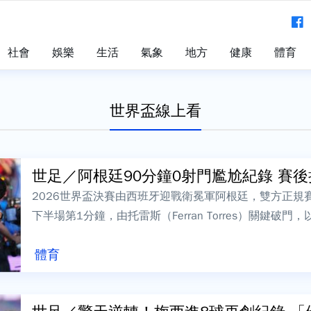
社會
娛樂
生活
氣象
地方
健康
體育
世界盃線上看
世足／阿根廷90分鐘0射門尷尬紀錄 賽後掐
2026世界盃決賽由西班牙迎戰衛冕軍阿根廷，雙方正規
下半場第1分鐘，由托雷斯（Ferran Torres）關鍵破
座世界盃冠軍，不過阿根...
體育