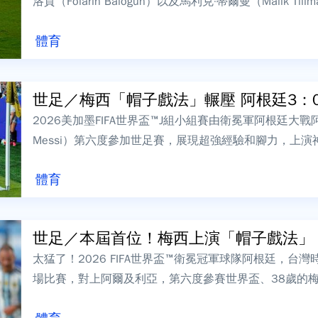
洛貢（Folarin Balogun）以及馬利克·蒂爾曼（Malik Tillma
體育
世足／梅西「帽子戲法」輾壓 阿根廷3：0完
2026美加墨FIFA世界盃™J組小組賽由衛冕軍阿根廷大戰阿
Messi）第六度參加世足賽，展現超強經驗和腳力，上
全場歡...
體育
世足／本屆首位！梅西上演「帽子戲法」 歷
太猛了！2026 FIFA世界盃™衛冕冠軍球隊阿根廷，台
場比賽，對上阿爾及利亞，第六度參賽世界盃、38歲的梅西（L
演...