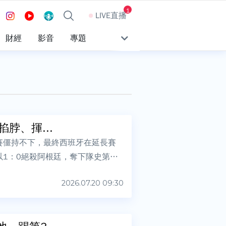
1
LIVE直播
財經
影音
專題
脖、揮...
賽僵持不下，最終西班牙在延長賽
門，以1：0絕殺阿根廷，奪下隊史第二
2026.07.20 09:30