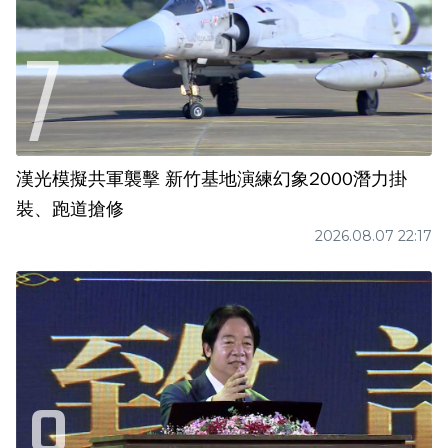
漢光模擬共軍襲擊 新竹基地演練幻象2000潛力掛
裝、跑道搶修
2026.08.07 22:17