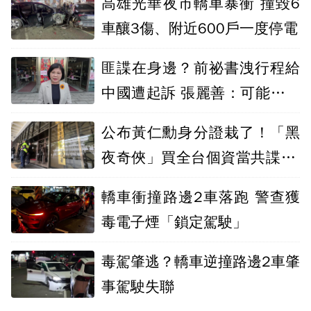
高雄光華夜市轎車暴衝 撞毀6
車釀3傷、附近600戶一度停電
匪諜在身邊？前祕書洩行程給
中國遭起訴 張麗善：可能不慎
洩露
公布黃仁勳身分證栽了！「黑
夜奇俠」買全台個資當共諜 北
檢起訴12人
轎車衝撞路邊2車落跑 警查獲
毒電子煙「鎖定駕駛」
毒駕肇逃？轎車逆撞路邊2車肇
事駕駛失聯