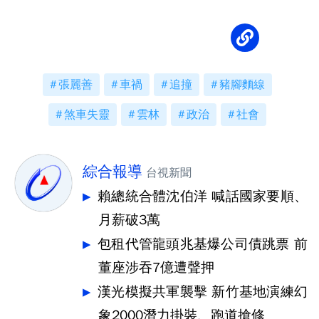
張麗善
車禍
追撞
豬腳麵線
煞車失靈
雲林
政治
社會
綜合報導
台視新聞
賴總統合體沈伯洋 喊話國家要順、
月薪破3萬
包租代管龍頭兆基爆公司債跳票 前
董座涉吞7億遭聲押
漢光模擬共軍襲擊 新竹基地演練幻
象2000潛力掛裝、跑道搶修