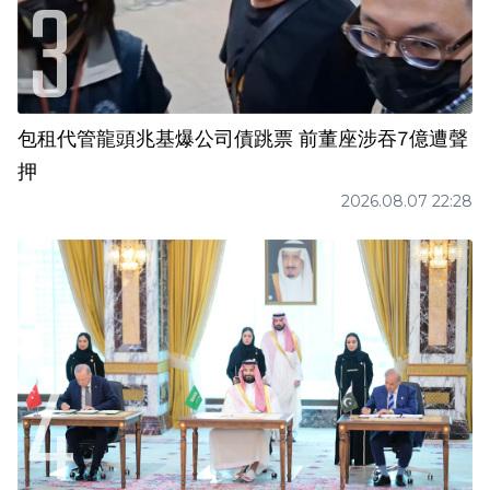
包租代管龍頭兆基爆公司債跳票 前董座涉吞7億遭聲
押
2026.08.07 22:28