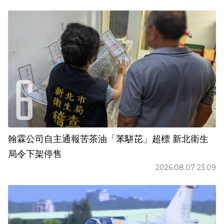
翰霖公司自主通報苦茶油「苯駢芘」超標 新北衛生
局令下架停售
2026.08.07 23:09