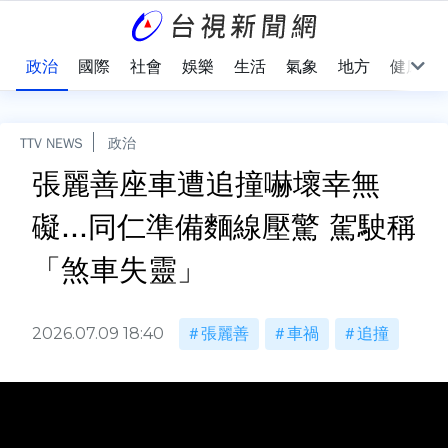
點
政治
國際
社會
娛樂
生活
氣象
地方
健康
TTV NEWS
政治
張麗善座車遭追撞嚇壞幸無
礙...同仁準備麵線壓驚 駕駛稱
「煞車失靈」
2026.07.09 18:40
張麗善
車禍
追撞