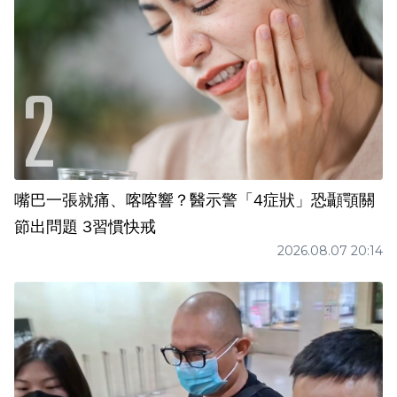
嘴巴一張就痛、喀喀響？醫示警「4症狀」恐顳顎關
節出問題 3習慣快戒
2026.08.07 20:14