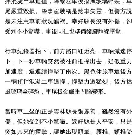
拌混凝土車追撞，導致座車後擋風玻璃碎裂，車
尾嚴重毀損。肇事駕駛稱是煞車失靈，但警方說
是未注意車前狀況釀禍。幸好縣長沒有外傷，卻
受到不小驚嚇，事後同仁也準備豬腳麵線壓驚。
行車紀錄器拍下，前方路口紅燈亮，車輛減速停
下，下一秒車輛突然被往前推撞出去，疑似重力
加速度，還連續撞擊了兩次。黑色休旅車遭後方
一輛預拌混凝土車追撞，撞擊力道猛烈，後方擋
風玻璃全碎裂，車尾板金嚴重凹陷變形。
當時車上坐的正是雲林縣長張麗善，雖然沒有外
傷，但她受到不小驚嚇。還好縣長人平安，只是
突如其來的撞擊，讓她出現頭暈、腰椎、頸椎受