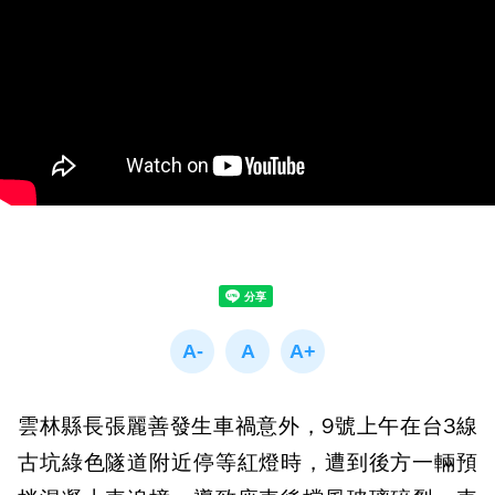
雲林縣長張麗善發生車禍意外，9號上午在台3線
古坑綠色隧道附近停等紅燈時，遭到後方一輛預