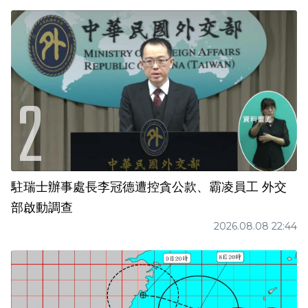
駐瑞士辦事處長李冠德遭控貪公款、霸凌員工 外交
部啟動調查
2026.08.08 22:44