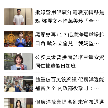
批綠營用佀廣洋霸凌案轉移焦
點 鄭麗文不捨萬美玲「全家被
鞭屍」
黑歷史再+1？佀廣洋爆球場起
口角 嗆朱立倫兒「我媽監督你
爸」！
公務員爆曾接簡舒培巨量索資
同仁被迫假日加班
體重破百免役惹議 佀廣洋還能
補當兵？ 內政部役政司：可申
請複檢改判
佀廣洋放棄提名卻未宣布退選