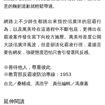
意的鞠躬道歉就輕鬆帶過。
網路上不少師生都跳出來指控佀廣洋的惡霸行
為，以及萬美玲在這過程中不斷包庇，更傳出在
霸凌案件發生當下向校方施壓。萬美玲首度公開
大談佀廣洋風波，但是卻淡化霸凌行徑，還揚言
要告網友，強硬態度恐怕只會引發選民反感。
※善待他人，尊重彼此
※教育部反霸凌防治專線：1953
台北／桑輔成、馮浩宇 責任編輯／馮康蕙
延伸閱讀