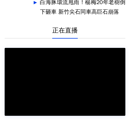
白海豚環流甩雨！楊梅20年老樹倒
下砸車 新竹尖石同車高巨石崩落
正在直播