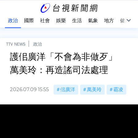
點
政治
國際
社會
娛樂
生活
氣象
地方
健康
TTV NEWS
政治
護佀廣洋「不會為非做歹」
萬美玲：再造謠司法處理
2026.07.09 15:55
佀廣洋
萬美玲
霸凌