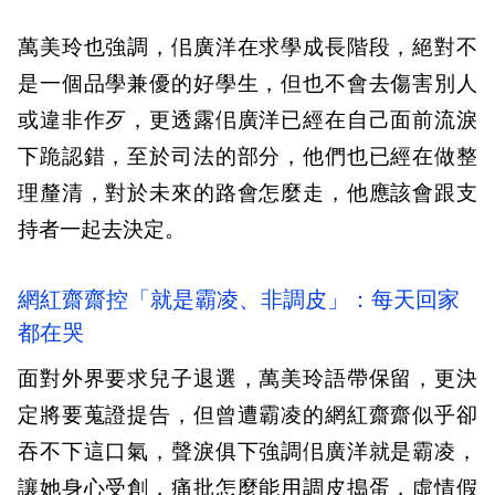
萬美玲也強調，佀廣洋在求學成長階段，絕對不
是一個品學兼優的好學生，但也不會去傷害別人
或違非作歹，更透露佀廣洋已經在自己面前流淚
下跪認錯，至於司法的部分，他們也已經在做整
理釐清，對於未來的路會怎麼走，他應該會跟支
持者一起去決定。
網紅齋齋控「就是霸凌、非調皮」：每天回家
都在哭
面對外界要求兒子退選，萬美玲語帶保留，更決
定將要蒐證提告，但曾遭霸凌的網紅齋齋似乎卻
吞不下這口氣，聲淚俱下強調佀廣洋就是霸凌，
讓她身心受創，痛批怎麼能用調皮搗蛋，虛情假