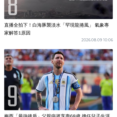
直播全拍下！白海豚襲淡水「罕現龍捲風」 氣象專
家解答1原因
2026.08.09 10:06
梅西「最強後盾」父親病逝享壽68歲 擔任兒子生涯