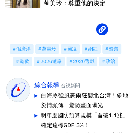
萬美玲：尊重他的決定
佀廣洋
萬美玲
霸凌
網紅
齋齋
道歉
2026選舉
2026選戰
政治
綜合報導
台視新聞
白海豚強風豪雨狂襲北台灣！多地
災情頻傳 驚險畫面曝光
明年度國防預算規模「首破1.1兆」
確定達標GDP 3%！