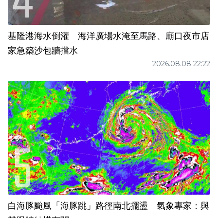
基隆港海水倒灌 海洋廣場水淹至馬路、廟口夜市店
家急築沙包牆擋水
2026.08.08 22:22
白海豚颱風「海豚跳」路徑南北擺盪 氣象專家：與