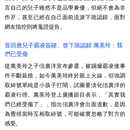
言自己的兒子雖然不是品學兼優，但絕不會為非
作歹，甚至已經在自己面前流淚下跪認錯，面對
網友指控則將蒐證提告。
首回應兒子霸凌簽賭、曾下跪認錯 萬美玲：我
們已受傷
從萬美玲之子佀廣洋宣布參選，被踢爆霸凌後事
件不斷延燒，如今萬美玲終於親上火線，但強調
取綽號單純是小孩子打鬧，試圖要淡化佀廣洋的
霸凌行徑。萬美玲登上廣播節目表示，「其實我
們已經受傷了」，指出佀廣洋會出面道歉，是因
為覺得當時互相取綽號，可能確實忽略了對方的
感受。