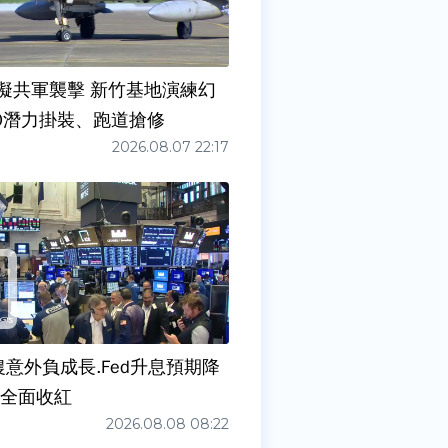
擬共軍襲擊 新竹基地演練幻
00潛力掛裝、跑道搶修
2026.08.07 22:17
農意外負成長.Fed升息預期降
股全面收紅
2026.08.08 08:22