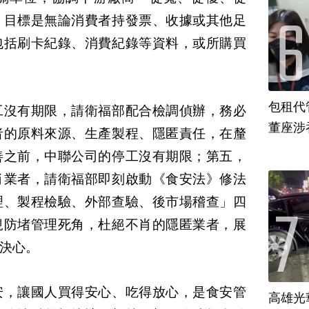
，目標是無論消費者持發票、收據或其他足
包括刷卡紀錄、消費紀錄等資料，或所購買
包租代
工沒有期限，請衛福部配合檢調偵辦，務必
董座涉
者的原料來源、生產製程、隱匿責任，在釐
善之前，中聯公司的停工沒有期限；第五，
肖業者，請衛福部即刻啟動《食安法》修法
理、製程檢驗、外部查驗、後市場稽查」四
規防堵管理死角，杜絕不肖的隱匿業者，展
決心。
安，讓國人買得安心、吃得放心，是食安管
高雄光