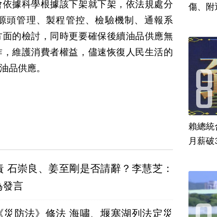
會依據科學根據該下架就下架，依法規處分
傷、附
源頭管理、製程管控、檢驗機制、通報系
方面的檢討，同時更要確保後續油品供應無
作，維護消費者權益，儘速恢復人民生活的
油品供應。
賴總統
月薪破
責 石崇良、姜至剛是否請辭？李慧芝：
為發言
《災防法》修法 海嘯、堰塞湖列法定災