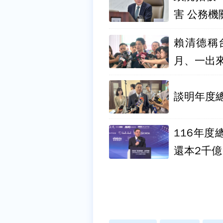
害 公務機
賴清德稱
月、一出
談明年度
116年
還本2千億