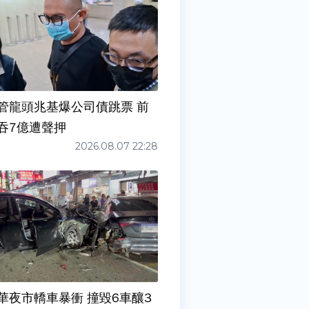
管龍頭兆基爆公司債跳票 前
吞7億遭聲押
2026.08.07 22:28
華夜市轎車暴衝 撞毀6車釀3