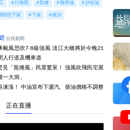
工
行政院
院會
致癌油
沙拉油
預防性下架
下架
政治
聞
台視新聞
豚颱風恐吹7-8級強風 淡江大橋將於今晚21
閉人行道及機車道
驚見「龍捲風」民眾驚呆！ 強風吹飛民宅屋
破一大洞」
再凍漲！ 中油宣布下週汽、柴油價格不調整
正在直播