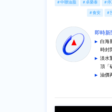
中聯油脂
卓榮泰
停
食安
即時新
白海
時封
淡水
頂「
油價