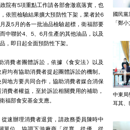
政院有5項重點工作請各部會澈底落實，也
國民黨
，依照檢驗結果擴大預防性下架，業者於6
「鄭小
報4月及5月的各一批油品檢驗超標，衛福部要
責
而中聯於4、5、6月生產的其他油品，以及
品，即日起全面預防性下架。
助消費者團體訴訟，依據《食安法》以及
政府均有協助消費者提起團體訴訟的機制。
央與地方要共同合作，協助消費者媒合消保
護消費者權益，至於訴訟相關費用的補助，
中東局
衛福部食安基金支應。
耳其、
、從速辦理消費者退貨，請政務委員陳時中
關單位，協調下游廠商「從寬、從優、從