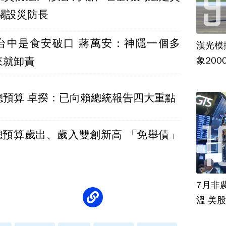
關設災防長
台中是食安破口 蔣萬安：神隱一個多
漢光模
來就卸責
象20
總預算 卓揆：已向賴總統報告四大重點
度總預算歲出、歲入雙創新高 「免舉債」
7月非
溫 美