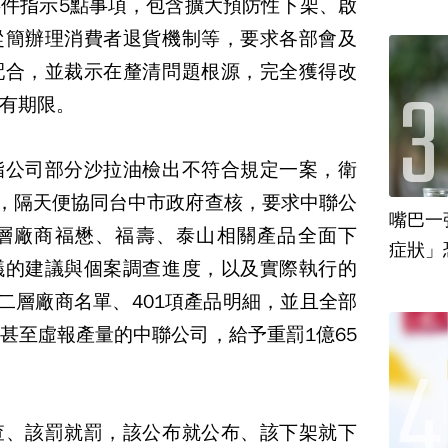
件指示5點事項，包含擴大預防性下架、啟
從簡辦理消費者退貨機制等，要求各部會及
配合，並裁示在釐清問題根源，完全獲得改
有期限。
脂公司部分沙拉油檢出不符合規定一案，衛
後，隔天便協同台中市政府查核，要求中聯公
嘴巴一
層廠商福懋、福壽、泰山相關產品全面下
議的建議與個案調查進度，以及實際執行的
第二層廠商名單、401項產品明細，並且全部
甚至虛報產量的中聯公司，給予重罰1億65
查、該罰就罰，該公布就公布、該下架就下