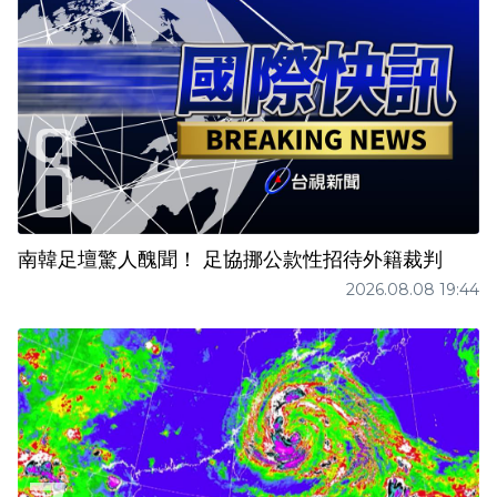
南韓足壇驚人醜聞！ 足協挪公款性招待外籍裁判
2026.08.08 19:44