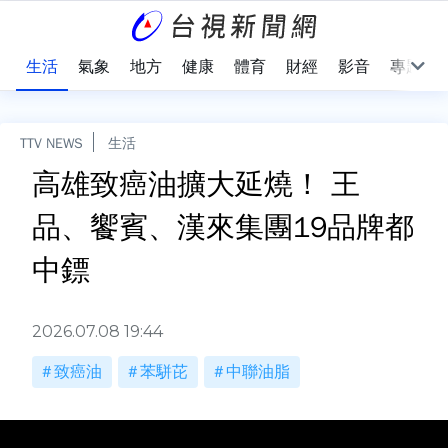
樂
生活
氣象
地方
健康
體育
財經
影音
專題
TTV NEWS
生活
高雄致癌油擴大延燒！ 王
品、饗賓、漢來集團19品牌都
中鏢
2026.07.08 19:44
致癌油
苯駢芘
中聯油脂