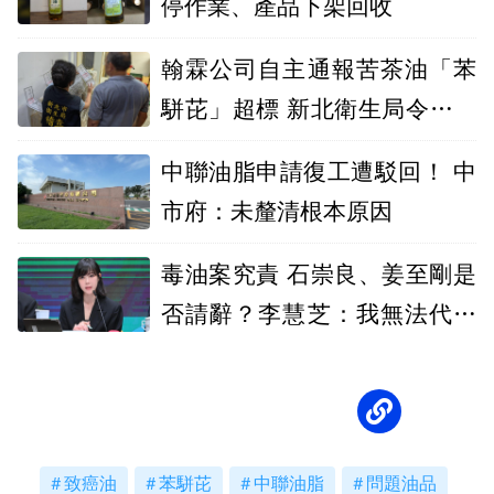
停作業、產品下架回收
翰霖公司自主通報苦茶油「苯
駢芘」超標 新北衛生局令下架
停售
中聯油脂申請復工遭駁回！ 中
市府：未釐清根本原因
毒油案究責 石崇良、姜至剛是
否請辭？李慧芝：我無法代為
發言
致癌油
苯駢芘
中聯油脂
問題油品