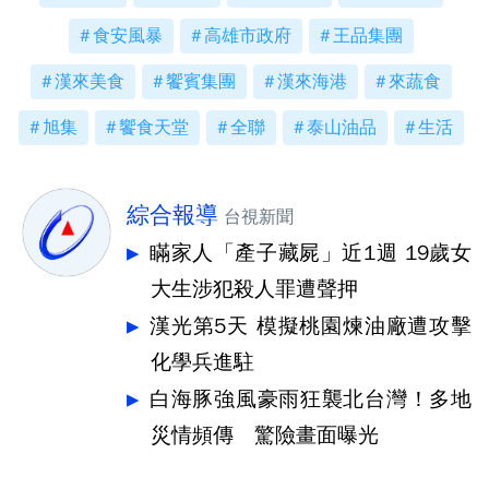
食安風暴
高雄市政府
王品集團
漢來美食
饗賓集團
漢來海港
來蔬食
旭集
饗食天堂
全聯
泰山油品
生活
綜合報導
台視新聞
瞞家人「產子藏屍」近1週 19歲女
大生涉犯殺人罪遭聲押
漢光第5天 模擬桃園煉油廠遭攻擊
化學兵進駐
白海豚強風豪雨狂襲北台灣！多地
災情頻傳 驚險畫面曝光