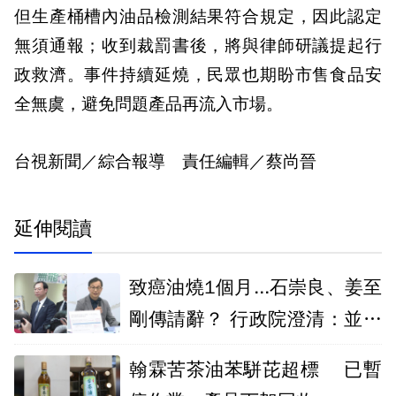
但生產桶槽內油品檢測結果符合規定，因此認定
無須通報；收到裁罰書後，將與律師研議提起行
政救濟。事件持續延燒，民眾也期盼市售食品安
全無虞，避免問題產品再流入市場。
台視新聞／綜合報導 責任編輯／蔡尚晉
延伸閱讀
致癌油燒1個月...石崇良、姜至
剛傳請辭？ 行政院澄清：並未
討論
翰霖苦茶油苯駢芘超標 已暫