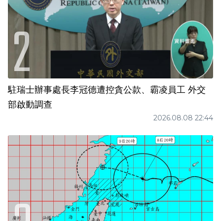
駐瑞士辦事處長李冠德遭控貪公款、霸凌員工 外交
部啟動調查
2026.08.08 22:44