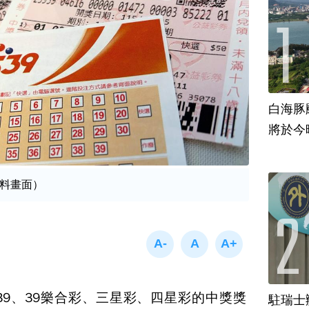
白海豚
將於今
料畫面）
39、39樂合彩、三星彩、四星彩的中獎獎
駐瑞士