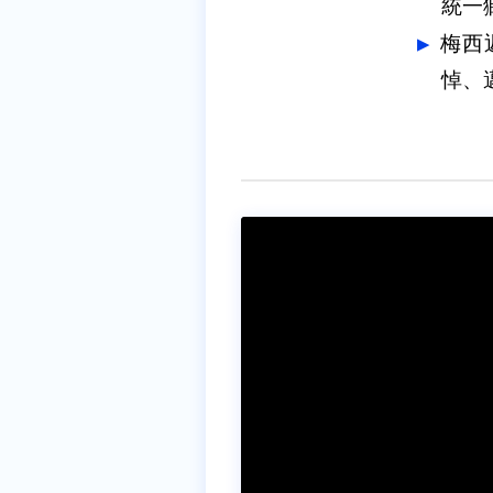
統一
梅西
悼、