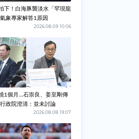
拍下！白海豚襲淡水「罕現龍
 氣象專家解答1原因
2026.08.09 10:06
燒1個月...石崇良、姜至剛傳
請辭？ 行政院澄清：並未討論
2026.08.08 19:07