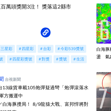
八百萬頭獎開3注！ 獎落這2縣市
三星彩
四星彩
台彩
今彩539獎號
白海豚
盪 氣
號
四星彩獎號
對獎
獎號
生活
聞
台視新聞
台13線貨車載105炮彈疑過彎「炮彈滾落水
 軍方搬運中
／白海豚攪局！ 8/9龍猿大戰、富邦悍將對