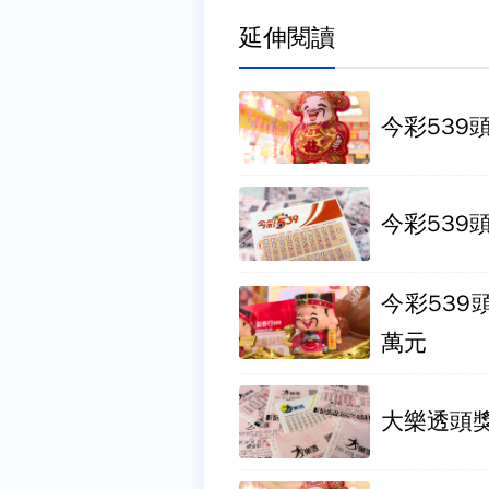
延伸閱讀
今彩539
今彩539
今彩539
萬元
大樂透頭獎