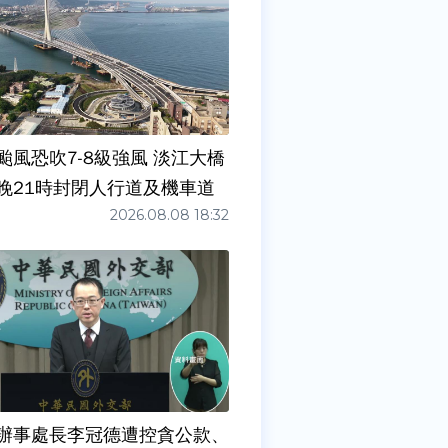
颱風恐吹7-8級強風 淡江大橋
晚21時封閉人行道及機車道
2026.08.08 18:32
辦事處長李冠德遭控貪公款、