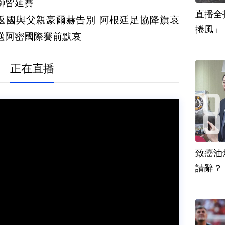
獅皆延賽
直播全
返國與父親豪爾赫告別 阿根廷足協降旗哀
捲風」
邁阿密國際賽前默哀
正在直播
致癌油