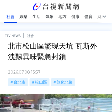
際
社會
娛樂
生活
氣象
地方
健康
體育
財經
TTV NEWS
社會
北市松山區驚現天坑 瓦斯外
洩飄異味緊急封鎖
2026.07.08 13:57
台北市
松山區
敦化北路