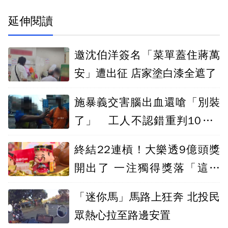
延伸閱讀
邀沈伯洋簽名「菜單蓋住蔣萬
安」遭出征 店家塗白漆全遮了
施暴義交害腦出血還嗆「別裝
了」 工人不認錯重判10年4
月
終結22連槓！大樂透9億頭獎
開出了 一注獨得獎落「這縣
市」
「迷你馬」馬路上狂奔 北投民
眾熱心拉至路邊安置