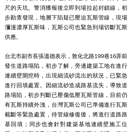
尺的天坑。警消獲報後立即到場拉起封鎖線，初
步勘查發現，地層下陷疑已壓迫瓦斯管線，現場
瀰漫濃厚瓦斯味，瓦斯公司也緊急到場切斷瓦斯
供應。
台北市副市長張溫德表示，敦化北路199巷16弄前
發生道路塌陷，初步了解，旁邊建築工地在進行
連續壁開挖時，出現細流砂流出的狀況，已緊急
進行回填處置。因細流砂造成路基流失，導致道
路塌陷，初步判斷已壓傷低壓瓦斯管線，目前仍
有瓦斯持續外洩，台灣瓦斯公司已準備進行瓦斯
截斷等緊急處置，待管線修復後，將進行道路路
基回填；同步也會針對建築基地連續壁施工位