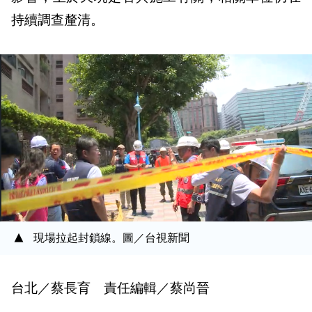
持續調查釐清。
現場拉起封鎖線。圖／台視新聞
台北／蔡長育 責任編輯／蔡尚晉