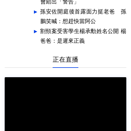
會給出「警告」
孫安佐開庭後首露面力挺老爸 孫
鵬笑喊：想趕快當阿公
割頸案受害學生楊承勳姓名公開 楊
爸爸：是遲來正義
正在直播