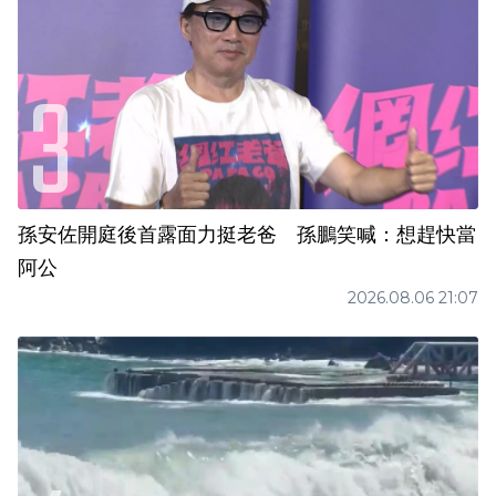
孫安佐開庭後首露面力挺老爸 孫鵬笑喊：想趕快當
阿公
2026.08.06 21:07