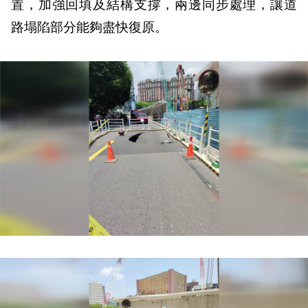
置，加強回填及結構支撐，兩邊同步處理，讓道
路塌陷部分能夠盡快復原。