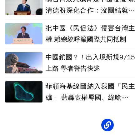
清德盼深化合作：沒團結就沒
自由
批中國《民促法》侵害台灣主
權 賴總統呼籲國際共同抵制
中國鎖國？！出入境新規9/15
上路 學者警告快逃
菲領海基線圖納入我國「民主
礁」 藍轟喪權辱國、綠嗆藍不
敢譴責中國