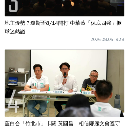
地主優勢？瓊斯盃8/14開打 中華藍「保底四強」掀
球迷熱議
2026.08.05 19:38
藍白合「竹北市」卡關 黃國昌：相信鄭麗文會遵守