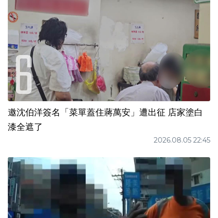
邀沈伯洋簽名「菜單蓋住蔣萬安」遭出征 店家塗白
漆全遮了
2026.08.05 22:45