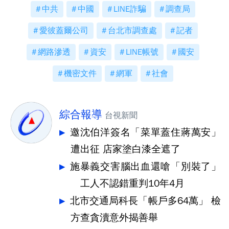
中共
中國
LINE詐騙
調查局
愛彼蓋爾公司
台北市調查處
記者
網路滲透
資安
LINE帳號
國安
機密文件
網軍
社會
綜合報導
台視新聞
邀沈伯洋簽名「菜單蓋住蔣萬安」
遭出征 店家塗白漆全遮了
施暴義交害腦出血還嗆「別裝了」
工人不認錯重判10年4月
北市交通局科長「帳戶多64萬」 檢
方查貪瀆意外揭善舉