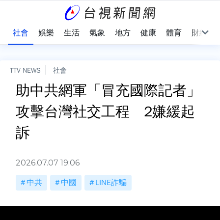
際
社會
娛樂
生活
氣象
地方
健康
體育
財經
TTV NEWS
社會
助中共網軍「冒充國際記者」
攻擊台灣社交工程 2嫌緩起
訴
2026.07.07 19:06
中共
中國
LINE詐騙