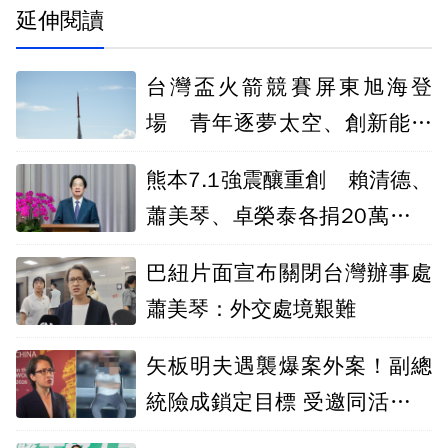
延伸閱讀
台灣盃火箭競賽屏東旭海登
場 青年逐夢太空、創新能量
升空
熊本7.1強震釀重創 賴清德、
蕭美琴、卓榮泰各捐20萬元賑
災
巴紐片面宣布關閉台灣辦事處
蕭美琴：外交處境艱難
矢板明夫遇襲爆案外案！副總
統險成鎖定目標 受邀同活動因
故缺席躲過