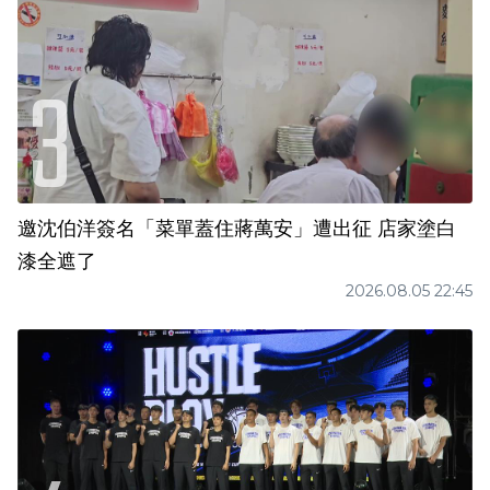
邀沈伯洋簽名「菜單蓋住蔣萬安」遭出征 店家塗白
漆全遮了
2026.08.05 22:45