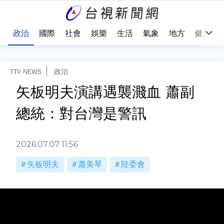
點
政治
國際
社會
娛樂
生活
氣象
地方
健康
TTV NEWS
政治
矢板明夫演講遇襲濺血 蕭副
總統：對台灣是警訊
2026.07.07 11:56
矢板明夫
蕭美琴
陸委會