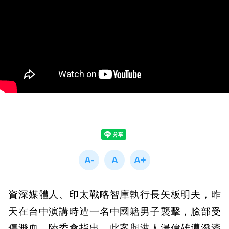
資深媒體人、印太戰略智庫執行長矢板明夫，昨
天在台中演講時遭一名中國籍男子襲擊，臉部受
傷濺血，陸委會指出，此案與港人湯偉雄遭潑漆