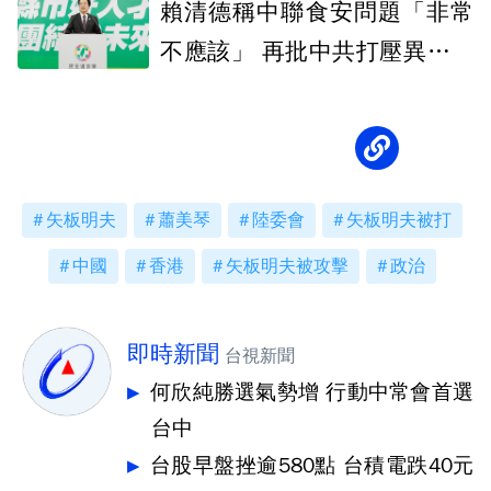
賴清德稱中聯食安問題「非常
不應該」 再批中共打壓異議、
射彈恐嚇
矢板明夫
蕭美琴
陸委會
矢板明夫被打
中國
香港
矢板明夫被攻擊
政治
即時新聞
台視新聞
何欣純勝選氣勢增 行動中常會首選
台中
台股早盤挫逾580點 台積電跌40元