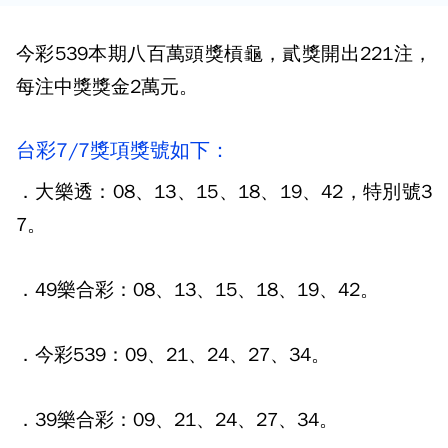
今彩539本期八百萬頭獎槓龜，貳獎開出221注，
每注中獎獎金2萬元。
台彩7/7獎項獎號如下：
．大樂透：08、13、15、18、19、42，特別號3
7。
．49樂合彩：08、13、15、18、19、42。
．今彩539：09、21、24、27、34。
．39樂合彩：09、21、24、27、34。