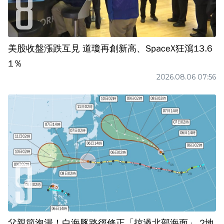
美股收盤漲跌互見 道瓊再創新高、SpaceX狂瀉13.6
1％
2026.08.06 07:56
父親節泡湯！白海豚路徑修正「掠過北部海面」 2地