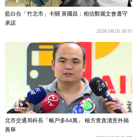
藍白合「竹北市」卡關 黃國昌：相信鄭麗文會遵守
承諾
2026.08.05 18:10
北市交通局科長「帳戶多64萬」 檢方查貪瀆意外揭
善舉