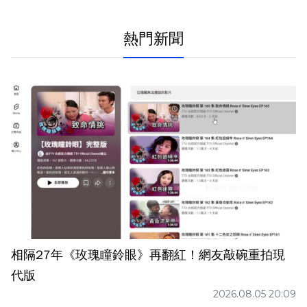
熱門新聞
相隔27年《玫瑰瞳鈴眼》再翻紅！網友敲碗重拍現
代版
2026.08.05 20:09