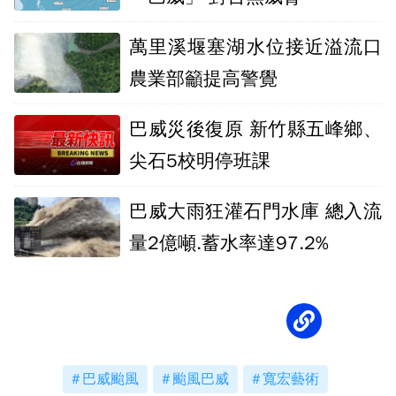
萬里溪堰塞湖水位接近溢流口
農業部籲提高警覺
巴威災後復原 新竹縣五峰鄉、
尖石5校明停班課
巴威大雨狂灌石門水庫 總入流
量2億噸.蓄水率達97.2%
巴威颱風
颱風巴威
寬宏藝術