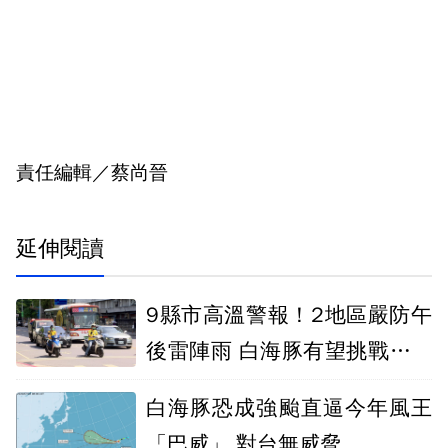
責任編輯／蔡尚晉
延伸閱讀
9縣市高溫警報！2地區嚴防午
後雷陣雨 白海豚有望挑戰今年
「風王」
白海豚恐成強颱直逼今年風王
「巴威」 對台無威脅