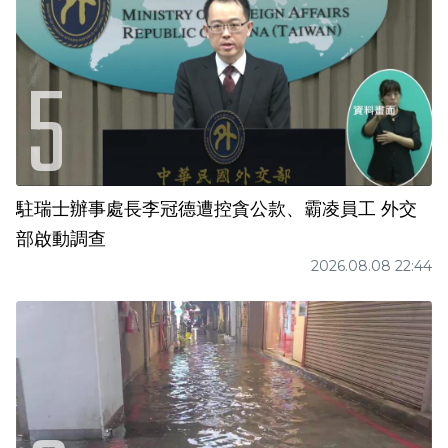
駐瑞士辦事處長李冠德遭控貪公款、霸凌員工 外交
部啟動調查
2026.08.08 22:44