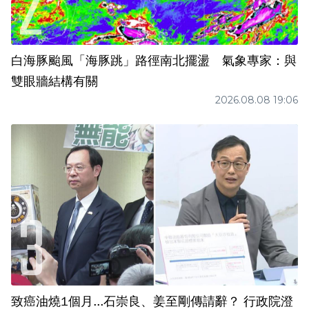
白海豚颱風「海豚跳」路徑南北擺盪 氣象專家：與
雙眼牆結構有關
2026.08.08 19:06
致癌油燒1個月...石崇良、姜至剛傳請辭？ 行政院澄