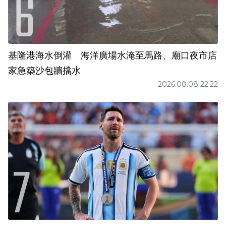
基隆港海水倒灌 海洋廣場水淹至馬路、廟口夜市店
家急築沙包牆擋水
2026.08.08 22:22