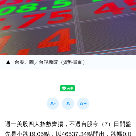
台股。圖／台視新聞（資料畫面）
週一美股四大指數齊揚，不過台股今（7）日開盤
先是小跌19.05點，以46537.34點開出，跌幅0.0