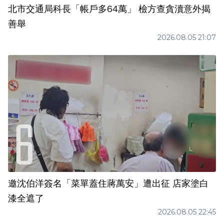
北市交通局科長「帳戶多64萬」 檢方查貪瀆意外揭
善舉
2026.08.05 21:07
邀沈伯洋簽名「菜單蓋住蔣萬安」遭出征 店家塗白
漆全遮了
2026.08.05 22:45