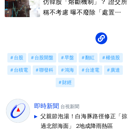
仿韓股「熔斷機制」？ 證交所
稱不考慮 曝不廢除「處置股」
原因
台股
台股開盤
早盤
翻紅
權值股
台積電
聯發科
鴻海
台達電
廣達
財經
即時新聞
台視新聞
父親節泡湯！白海豚路徑修正「掠
過北部海面」 2地成降雨熱區