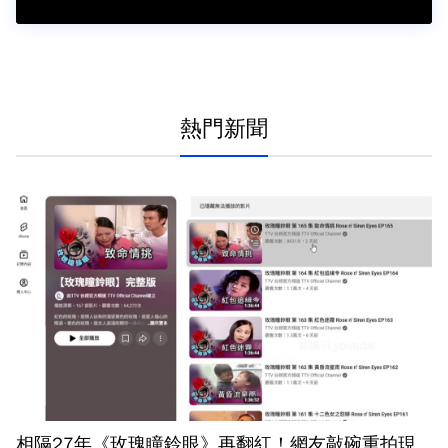
熱門新聞
相隔27年《玫瑰瞳鈴眼》再翻紅！網友敲碗重拍現