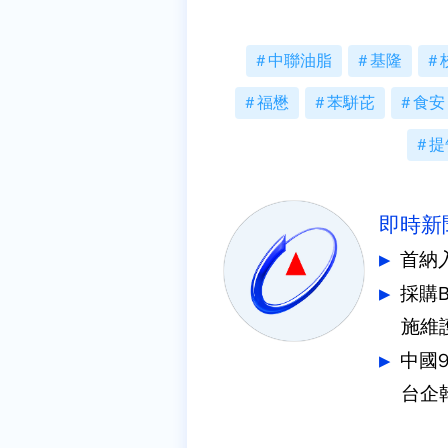
中聯油脂
基隆
福懋
苯駢芘
食安
提
即時新
首納
採購
施維
中國
台企