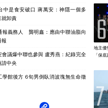
台中是食安破口 蔣萬安：神隱一個多
來就卸責
通報義務人 龔明鑫：應由中聯油脂向
通報
地主優
安會議爆中聯也參與 盧秀燕：紀錄完全
「保底
邀請中央
工學館後方 6旬男倒臥消波塊無生命徵