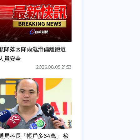
6夜航降落因降雨濕滑偏離跑道
人員安全
2026.08.05 21:53
通局科長「帳戶多64萬」 檢