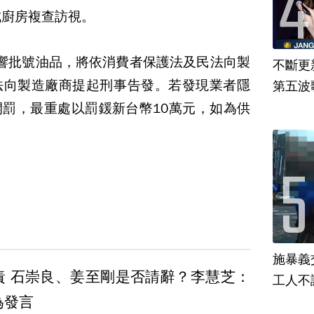
成廚房複查訪視。
響批號油品，將依消費者保護法及民法向製
不斷更新
法向製造廠商提起刑事告發。若發現業者隱
第五波歌
罰，最重處以罰鍰新台幣10萬元，如為供
施暴義
責 石崇良、姜至剛是否請辭？李慧芝：
工人不
為發言