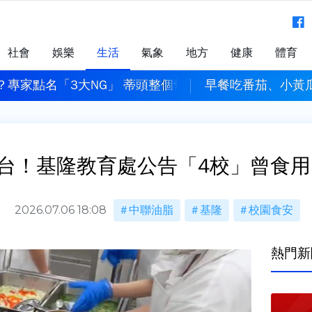
社會
娛樂
生活
氣象
地方
健康
體育
？專家點名「3大NG」 蒂頭整個切掉也錯
早餐吃番茄、小黃
台！基隆教育處公告「4校」曾食用
2026.07.06 18:08
中聯油脂
基隆
校園食安
熱門新