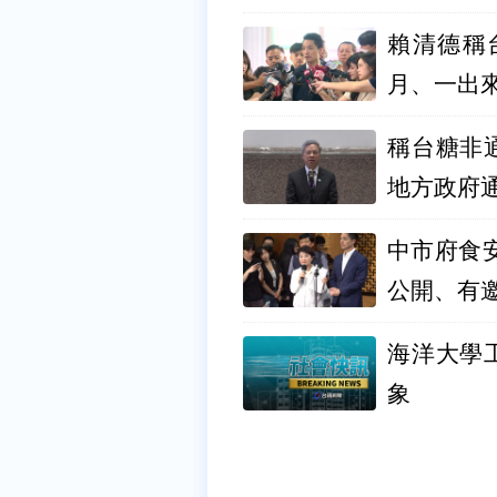
賴清德稱
月、一出
稱台糖非
地方政府
中市府食
公開、有
海洋大學
象