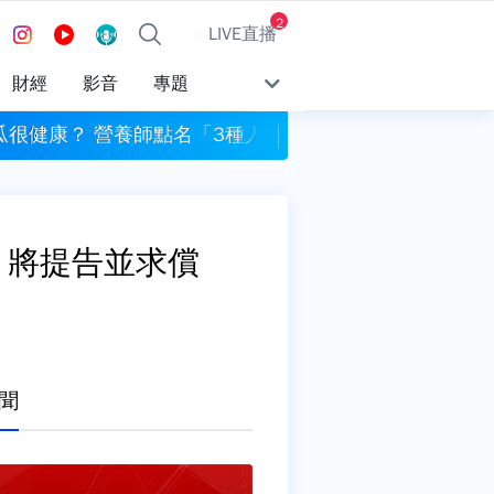
2
LIVE直播
財經
影音
專題
瓜很健康？ 營養師點名「3種人」別生吃
新店耕莘醫院傳暴力事
 將提告並求償
聞