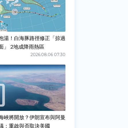
泡湯！白海豚路徑修正「掠過
面」 2地成降雨熱區
2026.08.06 07:30
海峽將開放？伊朗宣布與阿曼
議：重啟與否取決美國