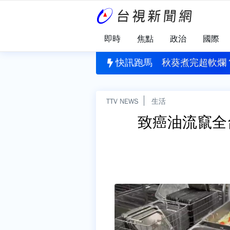
即時
焦點
政治
國際
洗一次？台電公布答案 「1晾乾習慣」恐害濾網報銷
快訊跑馬
秋葵煮完超軟爛
TTV NEWS
生活
致癌油流竄全