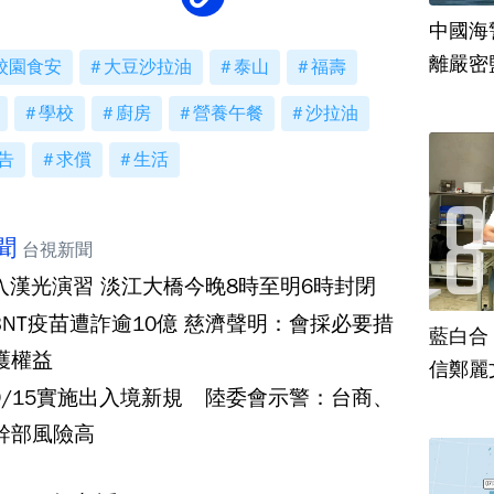
中國海
離嚴密
校園食安
大豆沙拉油
泰山
福壽
學校
廚房
營養午餐
沙拉油
告
求償
生活
聞
台視新聞
入漢光演習 淡江大橋今晚8時至明6時封閉
BNT疫苗遭詐逾10億 慈濟聲明：會採必要措
藍白合
護權益
信鄭麗
9/15實施出入境新規 陸委會示警：台商、
幹部風險高