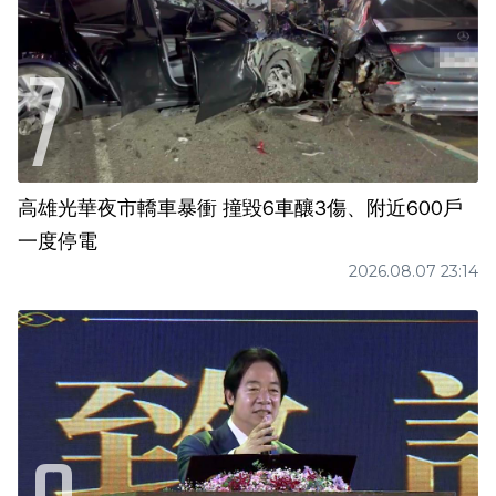
高雄光華夜市轎車暴衝 撞毀6車釀3傷、附近600戶
一度停電
2026.08.07 23:14