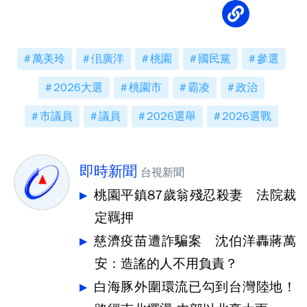
萬美玲
佀廣洋
桃園
國民黨
參選
2026大選
桃園市
霸凌
政治
市議員
議員
2026選舉
2026選戰
即時新聞
台視新聞
桃園平鎮87歲翁殘忍殺妻 法院裁
定羈押
慈濟疫苗遭詐騙案 沈伯洋轟蔣萬
安：造謠的人不用負責？
白海豚外圍環流已勾到台灣陸地！