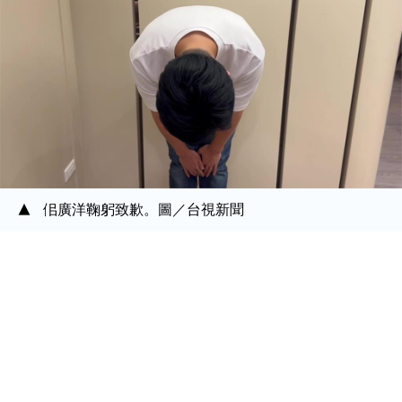
佀廣洋鞠躬致歉。圖／台視新聞