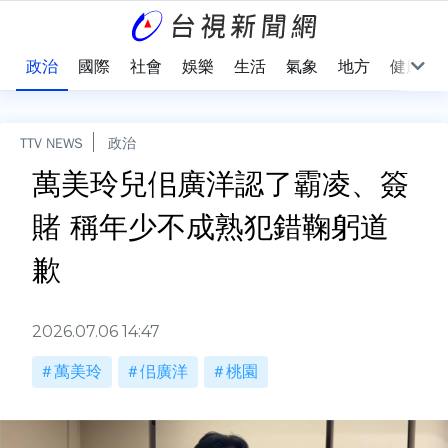
點
政治
國際
社會
娛樂
生活
氣象
地方
健康
TTV NEWS
政治
萬美玲兒佀廣洋認了霸凌、簽
賭 稱年少不成熟犯錯鞠躬道
歉
2026.07.06 14:47
萬美玲
佀廣洋
桃園