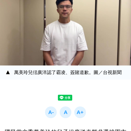
萬美玲兒佀廣洋認了霸凌、簽賭道歉。圖／台視新聞