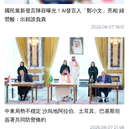
國民黨新發言陣容曝光！AI發言人「鄭小文」亮相 綠
營酸：出錯誰負責
2026.08.07 18:51
中東局勢不穩定 沙烏地阿拉伯、土耳其、巴基斯坦
簽署共同防禦條約
2026.08.07 21:48