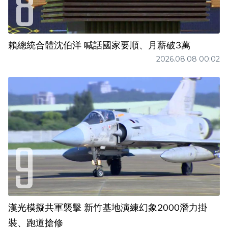
賴總統合體沈伯洋 喊話國家要順、月薪破3萬
2026.08.08 00:02
漢光模擬共軍襲擊 新竹基地演練幻象2000潛力掛
裝、跑道搶修