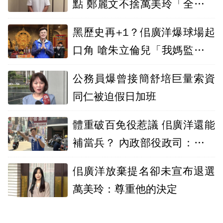
點 鄭麗文不捨萬美玲「全家被
鞭屍」
黑歷史再+1？佀廣洋爆球場起
口角 嗆朱立倫兒「我媽監督你
爸」！
公務員爆曾接簡舒培巨量索資
同仁被迫假日加班
體重破百免役惹議 佀廣洋還能
補當兵？ 內政部役政司：可申
請複檢改判
佀廣洋放棄提名卻未宣布退選
萬美玲：尊重他的決定