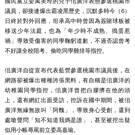
國民黨立委萬美玲的兒子佀廣洋表態參選桃園市
議員，卻接連爆出霸凌黑歷史，沉默多時今（6）
日終於對外回應，坦承高中時曾因為簽賭球板被
移送少年法庭，也為「年少時不成熟、搗蛋惹
禍」導致受傷害的同學鞠躬道歉，不過否認曾考
不好讓全校陪考、偷吃同學雞排等指控。
佀廣洋自從宣布代表藍營參選桃園市議員後，在
網路卻被爆出種種誇張黑料，有自稱是佀廣洋的
幼稚園同學指控，佀廣洋曾把白膠擠在他的頭
上，還有網紅出面受訪，控訴在國中期間，被佀
廣洋無緣無故叫「阿醜」，導致身心受創，還到
處嗆聲問「知不知道我媽是誰」，甚至被挖出疑
似用小帳辱罵前立委高嘉瑜。