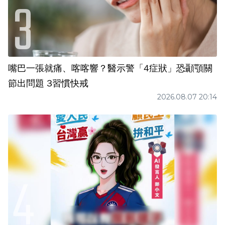
嘴巴一張就痛、喀喀響？醫示警「4症狀」恐顳顎關
節出問題 3習慣快戒
2026.08.07 20:14