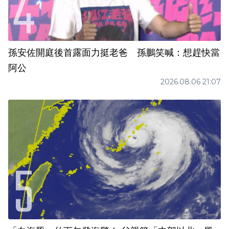
孫安佐開庭後首露面力挺老爸 孫鵬笑喊：想趕快當
阿公
2026.08.06 21:07