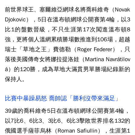
前世界球王、塞爾維亞網球名將喬科維奇（Novak
Djokovic），5日在溫布頓網球公開賽第4輪，以3
比1的盤數晉級，不只生涯第17次闖進溫布頓8
強，更將個人溫網累積勝場數推進到106場，超越
瑞士「草地之王」費德勒（Roger Federer），只
落後美國傳奇女將娜拉提洛娃（Martina Navrátilov
á）的120勝，成為草地大滿貫男單勝場紀錄新的
保持人。
比賽中暴躁易怒 喬帥認「勝利沒帶來滿足」
39歲的喬科維奇5日在溫布頓網球公開賽第4輪，
以7比6、6比3、3比6、6比3擊敗世界排名132的
俄國選手薩菲烏林（Roman Safiullin），生涯第1