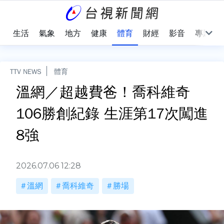
樂
生活
氣象
地方
健康
體育
財經
影音
專題
TTV NEWS
體育
溫網／超越費爸！喬科維奇
106勝創紀錄 生涯第17次闖進
8強
2026.07.06 12:28
溫網
喬科維奇
勝場