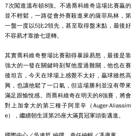
7次闖進溫布頓8強。不過喬科維奇這場比賽贏的
並不輕鬆，一路從會外賽殺進來的薩菲烏林，第
一盤一度以5比2領先，甚至取得盤末點，最後好
不容易才靠搶七逆轉。
其實喬科維奇整場比賽顯得暴躁易怒，最後是靠
強大的一發在關鍵時刻幫他度過難關，他也在賽
後坦言，今天在球場上感覺不太好，贏球雖然高
興，也讓他鬆了一口氣，但這場勝利並沒有帶來
滿足跟愉悅感。而喬科維奇在明天的8強賽，將會
對上加拿大的第三種子阿里辛（Auger-Aliassim
e），繼續朝生涯第25座大滿貫冠軍頭銜邁進。
國際中心／吳連哲 編撰 責任編輯／馮康蕙