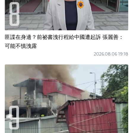
匪諜在身邊？前祕書洩行程給中國遭起訴 張麗善：
可能不慎洩露
2026.08.06 19:18