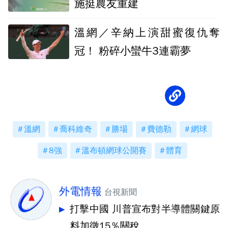
施挺農友重建
溫網／辛納上演甜蜜復仇奪
冠！ 粉碎小蠻牛3連霸夢
溫網
喬科維奇
勝場
費德勒
網球
8強
溫布頓網球公開賽
體育
外電情報
台視新聞
打擊中國 川普宣布對半導體關鍵原
料加徵15％關稅