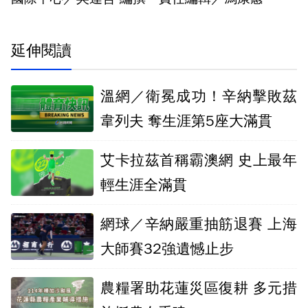
延伸閱讀
溫網／衛冕成功！辛納擊敗茲
韋列夫 奪生涯第5座大滿貫
艾卡拉茲首稱霸澳網 史上最年
輕生涯全滿貫
網球／辛納嚴重抽筋退賽 上海
大師賽32強遺憾止步
農糧署助花蓮災區復耕 多元措