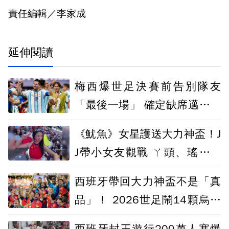
責任編輯／李家成
延伸閱讀
梅西爆世足決賽前告別隊友
「最後一場」 確定缺席邁阿密
國際2比賽
《魷魚》女星護送大力神盃！J
J帶小女友觀戰 ㄚ頭、瑤瑤現
場「起乩」
西班牙帶回大力神盃不是「真
品」！ 2026世足鬧14顆烏龍
球創新高