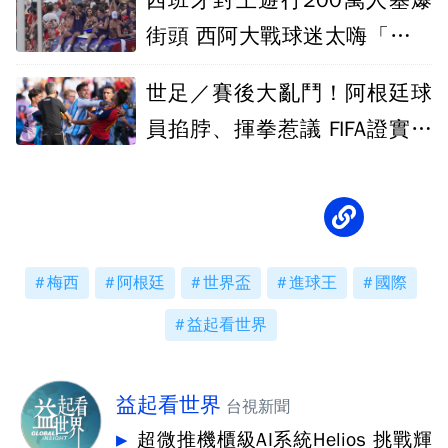
西班牙封王遊行200萬人塞爆
街頭 西阿大戰球迷太嗨「偵測
3波地震」
世足／賽後大亂鬥！阿根廷球
員掐脖、揮拳惹議 FIFA證實將
介入調查
梅西
阿根廷
世界盃
進球王
國際
益起看世界
益起看世界
台視新聞
超微推機櫃級AI系統Helios 挑戰輝