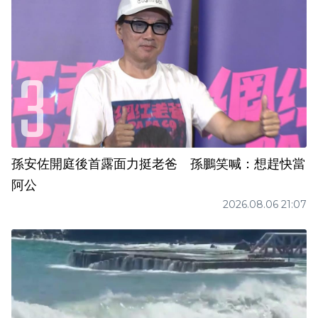
孫安佐開庭後首露面力挺老爸 孫鵬笑喊：想趕快當
阿公
2026.08.06 21:07