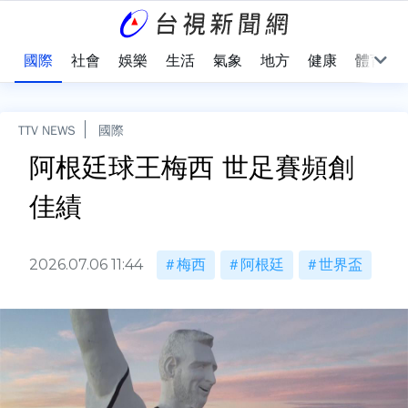
治
國際
社會
娛樂
生活
氣象
地方
健康
體育
TTV NEWS
國際
阿根廷球王梅西 世足賽頻創
佳績
2026.07.06 11:44
梅西
阿根廷
世界盃