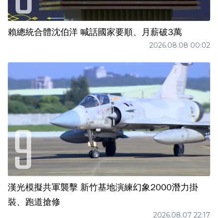
賴總統合體沈伯洋 喊話國家要順、月薪破3萬
2026.08.08 00:02
漢光模擬共軍襲擊 新竹基地演練幻象2000潛力掛
裝、跑道搶修
2026.08.07 22:17