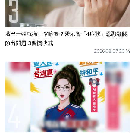
嘴巴一張就痛、喀喀響？醫示警「4症狀」恐顳顎關
節出問題 3習慣快戒
2026.08.07 20:14