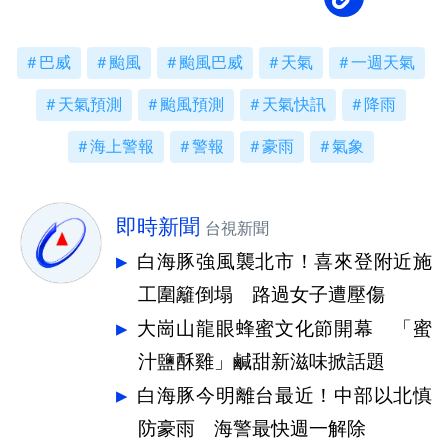
巴威
颱風
颱風巴威
天氣
一週天氣
天氣預測
颱風預測
天氣快訊
降雨
海上警報
警報
豪雨
氣象
即時新聞
台視新聞
白海豚強風襲北市！喜來登附近施
工圍籬倒塌 路過女子遭壓傷
大崗山龍眼蜂蜜文化節開幕 「蜜
汁鹽酥雞」鹹甜新滋味掀話題
白海豚今明離台最近！中部以北慎
防豪雨 海警最快週一解除