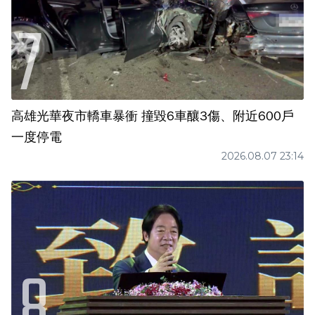
高雄光華夜市轎車暴衝 撞毀6車釀3傷、附近600戶
一度停電
2026.08.07 23:14