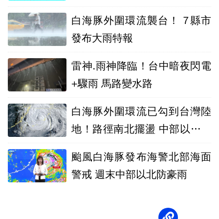
除
白海豚外圍環流襲台！ 7縣市
發布大雨特報
雷神.雨神降臨！台中暗夜閃電
+驟雨 馬路變水路
白海豚外圍環流已勾到台灣陸
地！路徑南北擺盪 中部以北豪
大雨
颱風白海豚發布海警北部海面
警戒 週末中部以北防豪雨