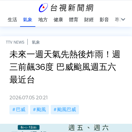
樂
生活
氣象
地方
健康
體育
財經
影音
專題
TTV NEWS
氣象
未來一週天氣先熱後炸雨！週
三前飆36度 巴威颱風週五六
最近台
2026.07.05 20:21
巴威
颱風
颱風巴威