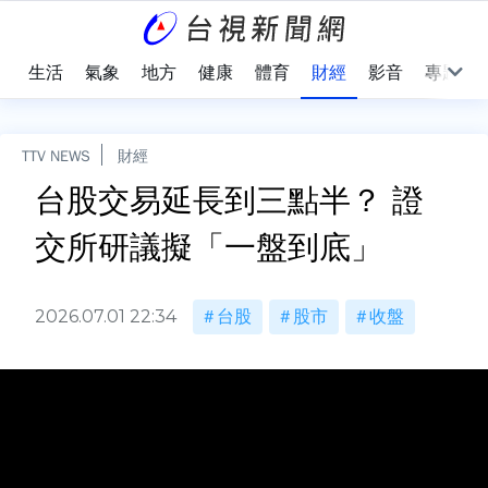
樂
生活
氣象
地方
健康
體育
財經
影音
專題
TTV NEWS
財經
台股交易延長到三點半？ 證
交所研議擬「一盤到底」
2026.07.01 22:34
台股
股市
收盤