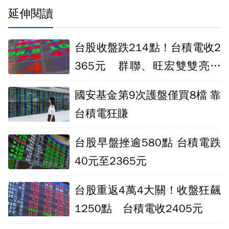
延伸閱讀
台股收盤跌214點！台積電收2
365元 群聯、旺宏雙雙亮燈
漲停
國安基金第9次護盤僅買8檔 靠
台積電狂賺
台股早盤挫逾580點 台積電跌
40元至2365元
台股重返4萬4大關！收盤狂飆
1250點 台積電收2405元