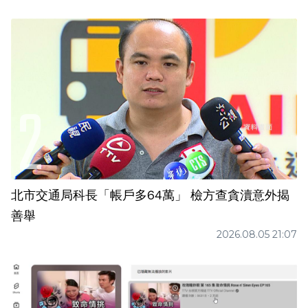
北市交通局科長「帳戶多64萬」 檢方查貪瀆意外揭
善舉
2026.08.05 21:07