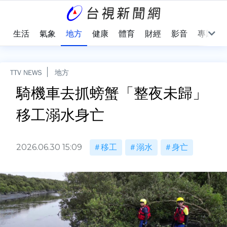
樂
生活
氣象
地方
健康
體育
財經
影音
專題
TTV NEWS
地方
騎機車去抓螃蟹「整夜未歸」
移工溺水身亡
2026.06.30 15:09
移工
溺水
身亡