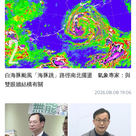
白海豚颱風「海豚跳」路徑南北擺盪 氣象專家：與
雙眼牆結構有關
2026.08.08 19:06