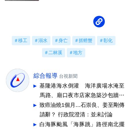
移工
溺水
身亡
抓螃蟹
彰化
二林溪
地方
綜合報導
台視新聞
基隆港海水倒灌 海洋廣場水淹至
馬路、廟口夜市店家急築沙包牆擋
水
致癌油燒1個月...石崇良、姜至剛傳
請辭？ 行政院澄清：並未討論
白海豚颱風「海豚跳」路徑南北擺