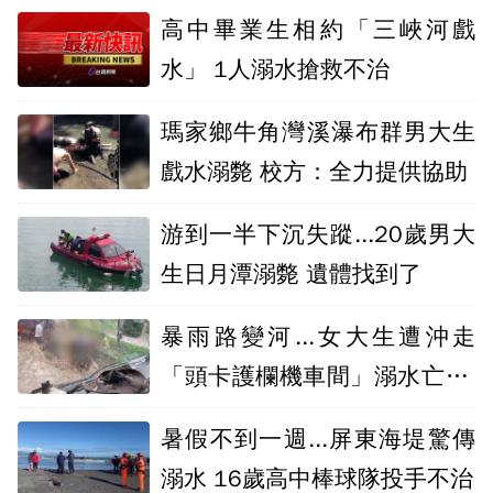
高中畢業生相約「三峽河戲
水」 1人溺水搶救不治
瑪家鄉牛角灣溪瀑布群男大生
戲水溺斃 校方：全力提供協助
游到一半下沉失蹤...20歲男大
生日月潭溺斃 遺體找到了
暴雨路變河...女大生遭沖走
「頭卡護欄機車間」溺水亡 眾
人救援畫面曝
暑假不到一週...屏東海堤驚傳
溺水 16歲高中棒球隊投手不治