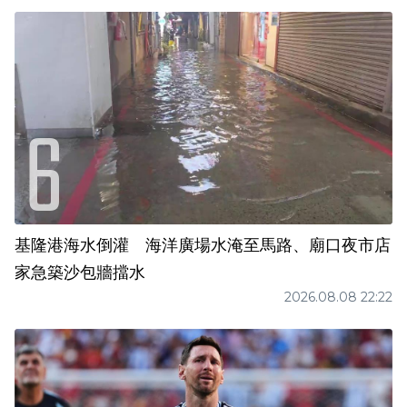
基隆港海水倒灌 海洋廣場水淹至馬路、廟口夜市店
家急築沙包牆擋水
2026.08.08 22:22