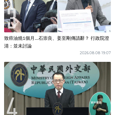
致癌油燒1個月...石崇良、姜至剛傳請辭？ 行政院澄
清：並未討論
2026.08.08 19:07