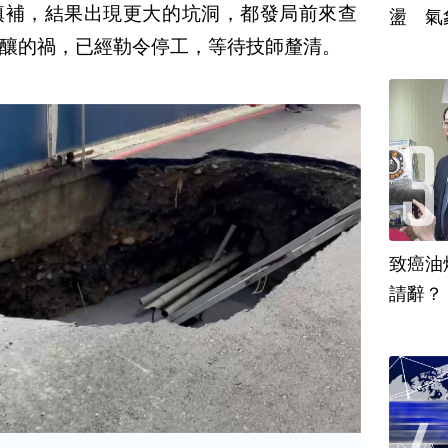
填補，結果出現更大的坑洞，都發局前來查
盪 氣
釀的禍，已經勒令停工，等待技師釐清。
致癌油