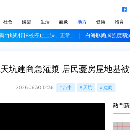
社會
娛樂
生活
氣象
地方
健康
體育
 新竹縣明日8校停止上課、正常上班
白海豚颱風強度稍
天坑建商急灌漿 居民憂房屋地基被
2026.06.30 12:36
台中
天坑
建商
熱門新