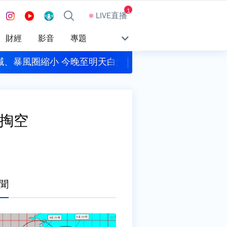
1
LIVE直播
財經
影音
專題
減、暴風圈縮小 今晚至明天白天影響最劇烈
今彩539頭獎1注獨
掏空
聞