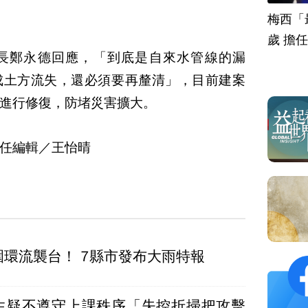
梅西「
歲 擔
長鄭永德回應，「到底是自來水管線的漏
成土方流失，還必須要再釐清」，目前建案
進行修復，防堵災害擴大。
任編輯／王怡晴
白海豚外圍環流襲台！ 7縣市發布大雨特報
生疑不遵守上課秩序「失控折掃把攻擊