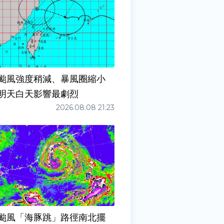
颱風強度稍減、暴風圈縮小
明天白天影響最劇烈
2026.08.08 21:23
颱風「海豚跳」路徑南北擺