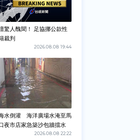
壇驚人醜聞！ 足協挪公款性
籍裁判
2026.08.08 19:44
海水倒灌 海洋廣場水淹至馬
口夜市店家急築沙包牆擋水
2026.08.08 22:22