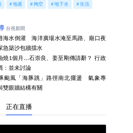
商
地基
掏空
地下水
生活
導
台視新聞
港海水倒灌 海洋廣場水淹至馬路、廟口夜
家急築沙包牆擋水
燒1個月...石崇良、姜至剛傳請辭？ 行政
清：並未討論
豚颱風「海豚跳」路徑南北擺盪 氣象專
與雙眼牆結構有關
正在直播