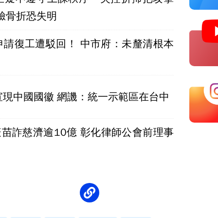
臉骨折恐失明
申請復工遭駁回！ 中市府：未釐清根本
宣現中國國徽 網譏：統一示範區在台中
疫苗詐慈濟逾10億 彰化律師公會前理事