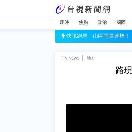
即時
焦點
政治
國際
800萬！ 台彩8/8獎號一次看
快訊跑馬
山區雨量達標！
TTV NEWS
地方
路現