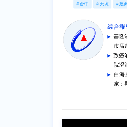
台中
天坑
建
綜合報
基隆
市店
致癌油
院澄
白海
家：