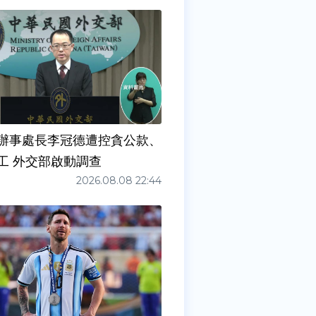
辦事處長李冠德遭控貪公款、
工 外交部啟動調查
2026.08.08 22:44