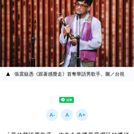
張震嶽憑《跟著感覺走》首奪華語男歌手。圖／台視