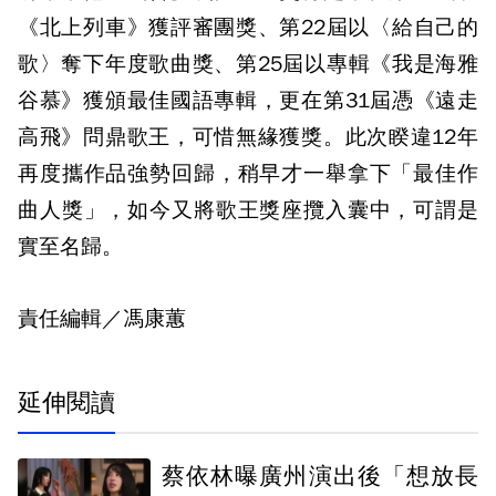
《北上列車》獲評審團獎、第22屆以〈給自己的
歌〉奪下年度歌曲獎、第25屆以專輯《我是海雅
谷慕》獲頒最佳國語專輯，更在第31屆憑《遠走
高飛》問鼎歌王，可惜無緣獲獎。此次睽違12年
再度攜作品強勢回歸，稍早才一舉拿下「最佳作
曲人獎」，如今又將歌王獎座攬入囊中，可謂是
實至名歸。
責任編輯／馮康蕙
延伸閱讀
蔡依林曝廣州演出後「想放長