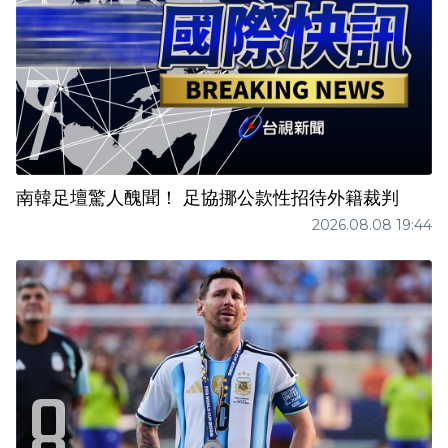
南韓足壇驚人醜聞！ 足協挪公款性招待外籍裁判
2026.08.08 19:44