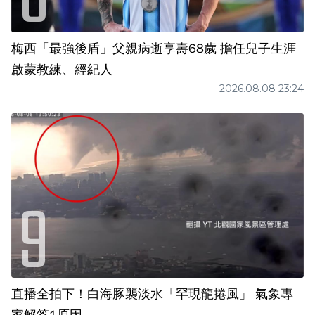
梅西「最強後盾」父親病逝享壽68歲 擔任兒子生涯
啟蒙教練、經紀人
2026.08.08 23:24
直播全拍下！白海豚襲淡水「罕現龍捲風」 氣象專
家解答1原因