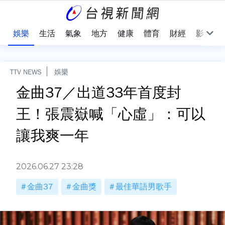
會
娛樂
生活
氣象
地方
健康
體育
財經
影音
TTV NEWS
娛樂
金曲37／出道33年首度封
王！張震嶽喊「心虛」：可以
讓我爽一年
2026.06.27 23:28
金曲37
金曲獎
最佳華語男歌手