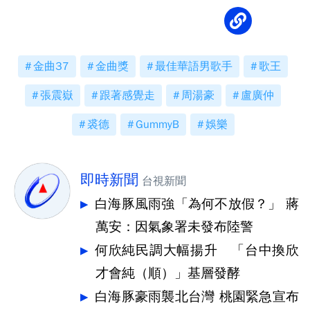
金曲37
金曲獎
最佳華語男歌手
歌王
張震嶽
跟著感覺走
周湯豪
盧廣仲
裘德
GummyB
娛樂
即時新聞
台視新聞
白海豚風雨強「為何不放假？」 蔣
萬安：因氣象署未發布陸警
何欣純民調大幅揚升 「台中換欣
才會純（順）」基層發酵
白海豚豪雨襲北台灣 桃園緊急宣布