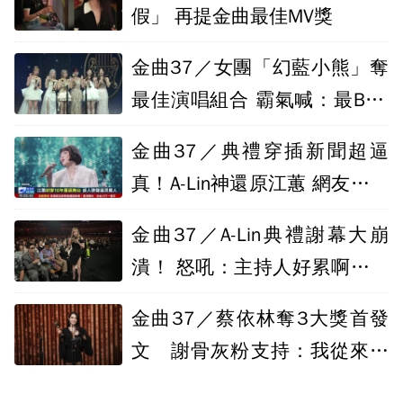
假」 再提金曲最佳MV獎
金曲37／女團「幻藍小熊」奪
最佳演唱組合 霸氣喊：最BAD
ASS的反擊
金曲37／典禮穿插新聞超逼
真！A-Lin神還原江蕙 網友好評
不間斷
金曲37／A-Lin典禮謝幕大崩
潰！ 怒吼：主持人好累啊我要
去吃肉了
金曲37／蔡依林奪3大獎首發
文 謝骨灰粉支持：我從來不
孤單