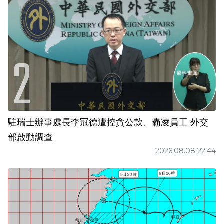
駐瑞士辦事處長李冠德遭控貪公款、霸凌員工 外交
部啟動調查
2026.08.08 22:44