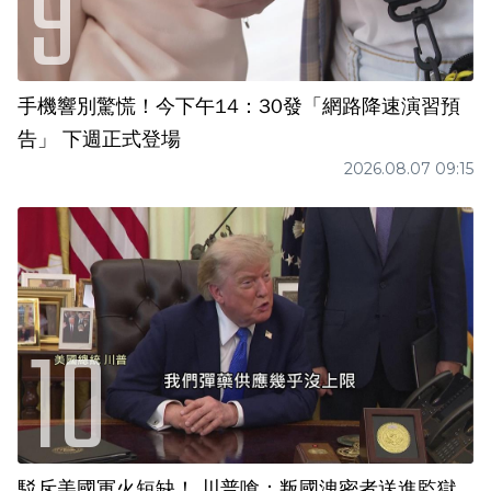
手機響別驚慌！今下午14：30發「網路降速演習預
告」 下週正式登場
2026.08.07 09:15
駁斥美國軍火短缺！ 川普嗆：叛國洩密者送進監獄