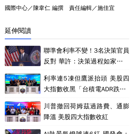
國際中心／陳韋仁 編撰 責任編輯／施佳宜
延伸閱讀
聯準會利率不變！3名決策官員
反對 華許：決策過程如家庭吵
架
利率連5凍但鷹派抬頭 美股四
大指數收黑「台積電ADR跌4.5
0%」
川普撤回荷姆茲過路費、通膨
降溫 美股四大指數收紅