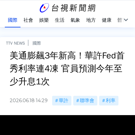
治
國際
社會
娛樂
生活
氣象
地方
健康
體育
TTV NEWS
國際
美通膨飆3年新高！華許Fed首
秀利率連4凍 官員預測今年至
少升息1次
2026.06.18 14:29
華許
聯準會
利率