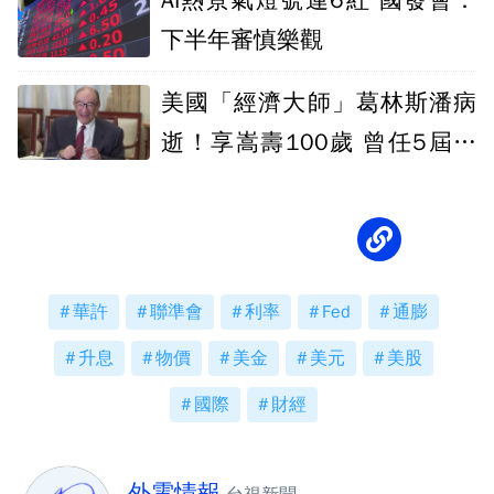
AI熱景氣燈號連6紅 國發會：
下半年審慎樂觀
美國「經濟大師」葛林斯潘病
逝！享嵩壽100歲 曾任5屆聯
準會主席
華許
聯準會
利率
Fed
通膨
升息
物價
美金
美元
美股
國際
財經
外電情報