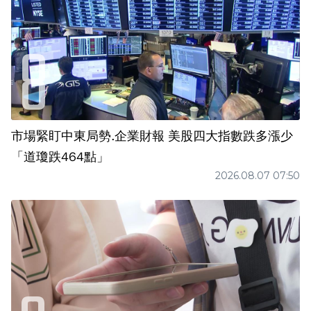
市場緊盯中東局勢.企業財報 美股四大指數跌多漲少
「道瓊跌464點」
2026.08.07 07:50