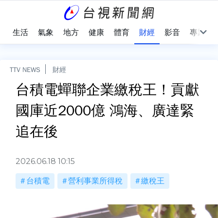
樂
生活
氣象
地方
健康
體育
財經
影音
專題
TTV NEWS
財經
台積電蟬聯企業繳稅王！貢獻
國庫近2000億 鴻海、廣達緊
追在後
2026.06.18 10:15
台積電
營利事業所得稅
繳稅王