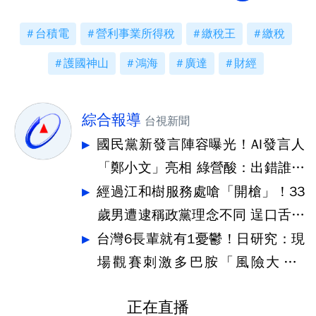
台積電
營利事業所得稅
繳稅王
繳稅
護國神山
鴻海
廣達
財經
綜合報導
台視新聞
國民黨新發言陣容曝光！AI發言人
「鄭小文」亮相 綠營酸：出錯誰負
責
經過江和樹服務處嗆「開槍」！33
歲男遭逮稱政黨理念不同 逞口舌之
快
台灣6長輩就有1憂鬱！日研究：現
場觀賽刺激多巴胺「風險大降3
4%」
正在直播