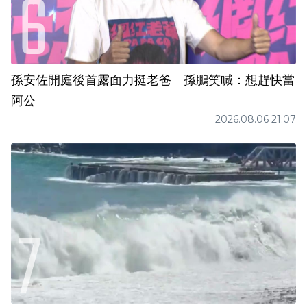
孫安佐開庭後首露面力挺老爸 孫鵬笑喊：想趕快當
阿公
2026.08.06 21:07