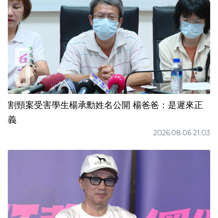
割頸案受害學生楊承勳姓名公開 楊爸爸：是遲來正
義
2026.08.06 21:03