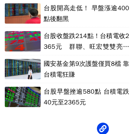
台股開高走低！ 早盤漲逾400
點後翻黑
台股收盤跌214點！台積電收2
365元 群聯、旺宏雙雙亮燈
漲停
國安基金第9次護盤僅買8檔 靠
台積電狂賺
台股早盤挫逾580點 台積電跌
40元至2365元