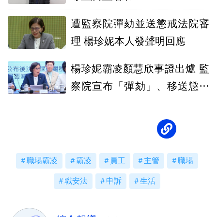
遭監察院彈劾並送懲戒法院審
理 楊珍妮本人發聲明回應
楊珍妮霸凌顏慧欣事證出爐 監
察院宣布「彈劾」、移送懲戒
法院審理
職場霸凌
霸凌
員工
主管
職場
職安法
申訴
生活