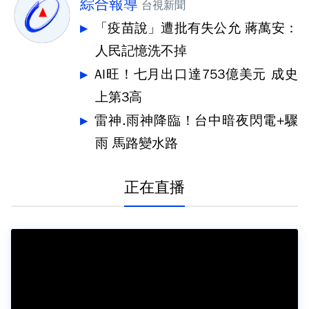
綜合報導
台視新聞
「疫苗說」遭批有失公允 蔣萬安：
人民記憶洗不掉
AI旺！七月出口達753億美元 成史
上第3高
雷神.雨神降臨！台中暗夜閃電+驟
雨 馬路變水路
正在直播