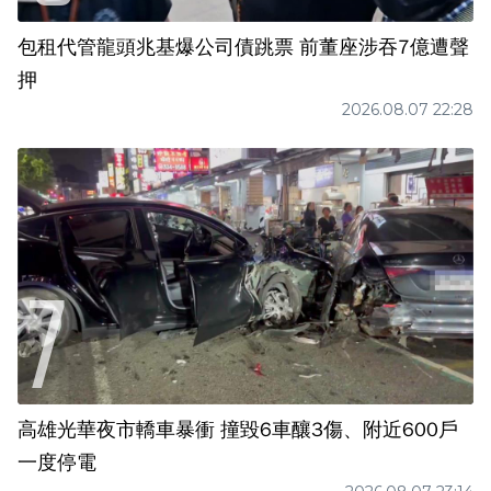
包租代管龍頭兆基爆公司債跳票 前董座涉吞7億遭聲
押
2026.08.07 22:28
高雄光華夜市轎車暴衝 撞毀6車釀3傷、附近600戶
一度停電