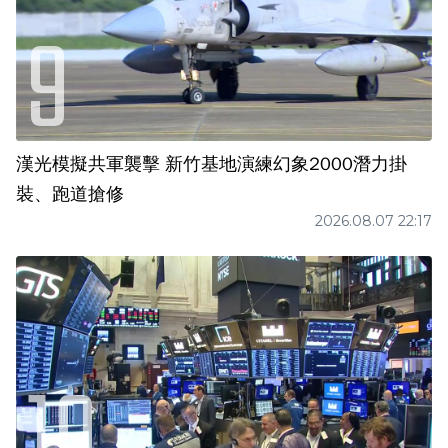
漢光模擬共軍襲擊 新竹基地演練幻象2000潛力掛
裝、跑道搶修
2026.08.07 22:17