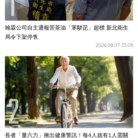
翰霖公司自主通報苦茶油「苯駢芘」超標 新北衛生
局令下架停售
2026.08.07 23:09
長者「量六力」揪出健康警訊！每4人就有1人需關