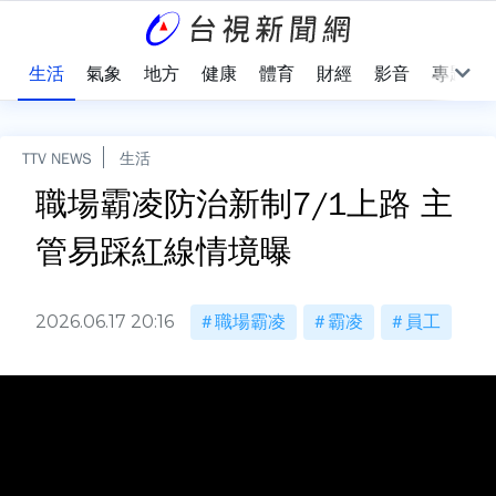
樂
生活
氣象
地方
健康
體育
財經
影音
專題
TTV NEWS
生活
職場霸凌防治新制7/1上路 主
管易踩紅線情境曝
2026.06.17 20:16
職場霸凌
霸凌
員工