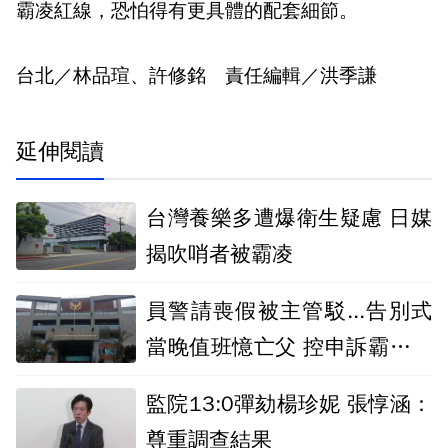
霸凌紅線，恐怕得有更具體的配套細節。
台北／林品瑄、許修銘 責任編輯／洪季謙
延伸閱讀
台灣養樂多遭爆衛生疑慮 日媒
揭吹哨者被霸凌
員警請喪假被主管駁...告別式
當晚值班憶亡父 控申訴霸凌卻
未被受理
監院13:0彈劾楊珍妮 張惇涵：
尊重調查結果