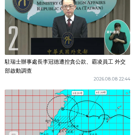
駐瑞士辦事處長李冠德遭控貪公款、霸凌員工 外交
部啟動調查
2026.08.08 22:44