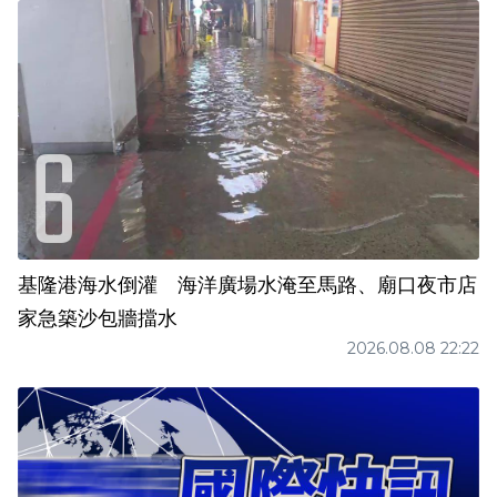
基隆港海水倒灌 海洋廣場水淹至馬路、廟口夜市店
家急築沙包牆擋水
2026.08.08 22:22