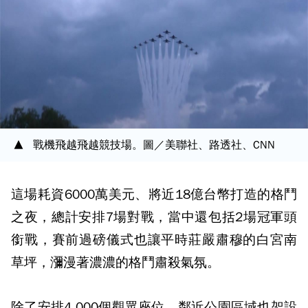
戰機飛越飛越競技場。圖／美聯社、路透社、CNN
這場耗資6000萬美元、將近18億台幣打造的格鬥
之夜，總計安排7場對戰，當中還包括2場冠軍頭
銜戰，賽前過磅儀式也讓平時莊嚴肅穆的白宮南
草坪，瀰漫著濃濃的格鬥肅殺氣氛。
除了安排4,000個觀眾座位，鄰近公園區域也架設