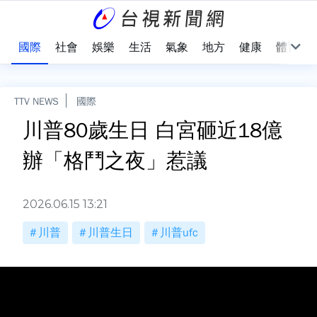
治
國際
社會
娛樂
生活
氣象
地方
健康
體育
TTV NEWS
國際
川普80歲生日 白宮砸近18億
辦「格鬥之夜」惹議
2026.06.15 13:21
川普
川普生日
川普ufc