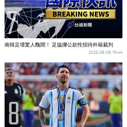
南韓足壇驚人醜聞！ 足協挪公款性招待外籍裁判
2026.08.08 19:44