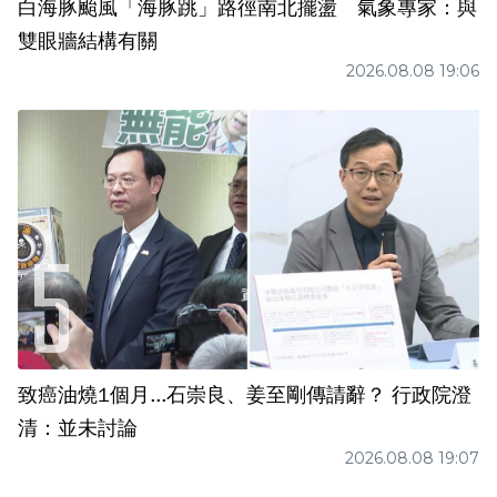
白海豚颱風「海豚跳」路徑南北擺盪 氣象專家：與
雙眼牆結構有關
2026.08.08 19:06
致癌油燒1個月...石崇良、姜至剛傳請辭？ 行政院澄
清：並未討論
2026.08.08 19:07