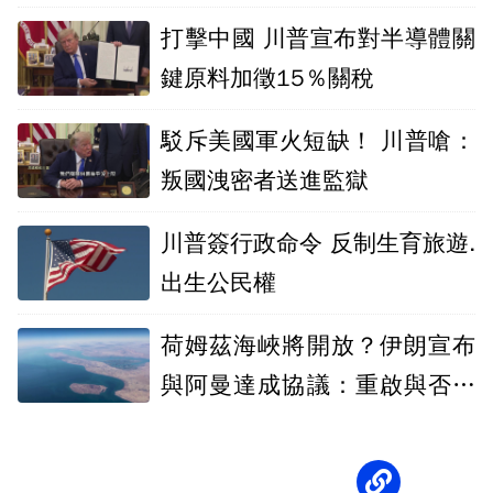
打擊中國 川普宣布對半導體關
鍵原料加徵15％關稅
駁斥美國軍火短缺！ 川普嗆：
叛國洩密者送進監獄
川普簽行政命令 反制生育旅遊.
出生公民權
荷姆茲海峽將開放？伊朗宣布
與阿曼達成協議：重啟與否取
決美國