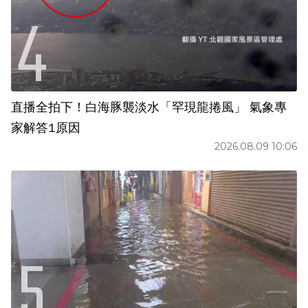
直播全拍下！白海豚襲淡水「罕現龍捲風」 氣象專
家解答1原因
2026.08.09 10:06