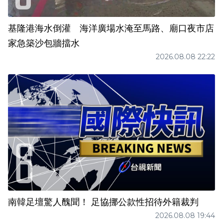
基隆港海水倒灌 海洋廣場水淹至馬路、廟口夜市店
家急築沙包牆擋水
2026.08.08 22:22
南韓足壇驚人醜聞！ 足協挪公款性招待外籍裁判
2026.08.08 19:44