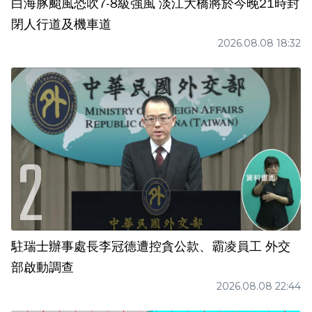
白海豚颱風恐吹7-8級強風 淡江大橋將於今晚21時封
閉人行道及機車道
2026.08.08 18:32
駐瑞士辦事處長李冠德遭控貪公款、霸凌員工 外交
部啟動調查
2026.08.08 22:44