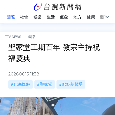
治
國際
社會
娛樂
生活
氣象
地方
健康
體育
TTV NEWS
國際
聖家堂工期百年 教宗主持祝
福慶典
2026.06.15 11:38
巴塞隆納
聖家堂
耶穌基督塔