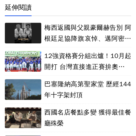
延伸閱讀
梅西返國與父親豪爾赫告別 阿
根廷足協降旗哀悼、邁阿密國
際賽前默哀
12強資格賽分組出爐！10月起
開打 台灣直接進正賽拚奧運門
票
巴塞隆納高第聖家堂 歷經144
年十字架封頂
西國名店餐點多變 獲得最佳餐
廳殊榮